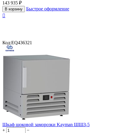
143 935
₽
Быстрое оформление
В корзину

Код:
EQ436321
Шкаф шоковой заморозки Kayman ШШЗ-5
+
−