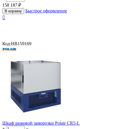
158 187
₽
Быстрое оформление
В корзину

Код:
HB159169
Шкаф шоковой заморозки Polair CR5-L
+
−