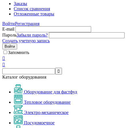
Заказы
Список сравнения
Отложенные товары
Войти
Регистрация
E-mail
Пароль
Забыли пароль?
Создать учетную запись
Войти
Запомнить



Каталог оборудования
Оборудование для фастфуд
Тепловое оборудование
Электро-механическое
Посудомоечное