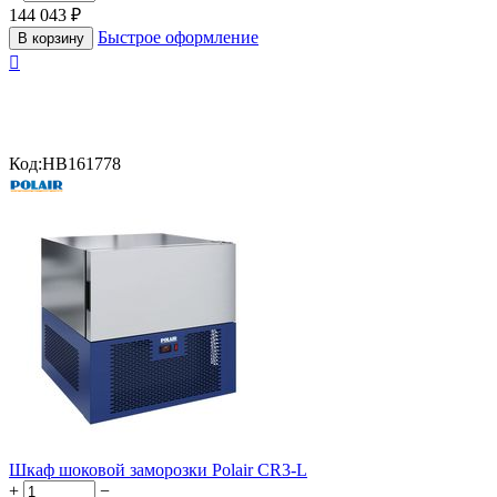
144 043
₽
Быстрое оформление
В корзину

Код:
HB161778
Шкаф шоковой заморозки Polair CR3-L
+
−