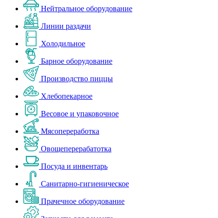
Нейтральное оборудование
Линии раздачи
Холодильное
Барное оборудование
Производство пиццы
Хлебопекарное
Весовое и упаковочное
Мясопереработка
Овощеперерабатотка
Посуда и инвентарь
Санитарно-гигиеническое
Прачечное оборудование