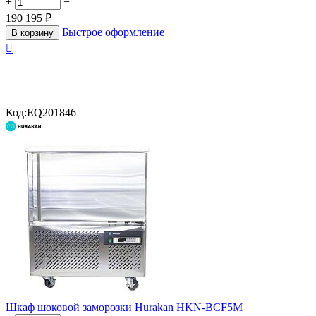
+
−
190 195
₽
Быстрое оформление
В корзину

Код:
EQ201846
Шкаф шоковой заморозки Hurakan HKN-BCF5M