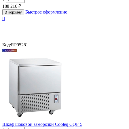
188 216
₽
Быстрое оформление
В корзину

Код:
RP95281
Шкаф шоковой заморозки Cooleq CQF-5