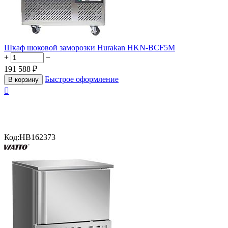
Шкаф шоковой заморозки Hurakan HKN-BCF5M
+
−
191 588
₽
Быстрое оформление
В корзину

Код:
HB162373