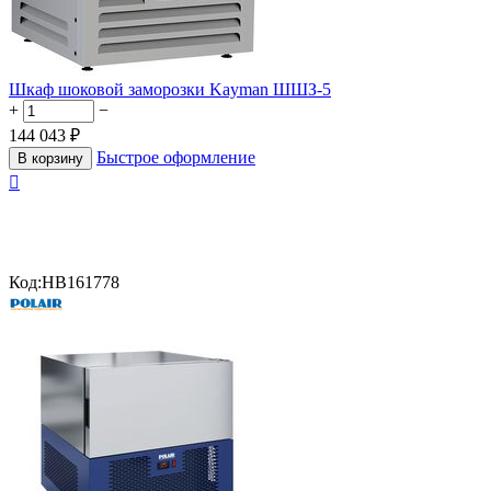
Шкаф шоковой заморозки Kayman ШШЗ-5
+
−
144 043
₽
Быстрое оформление
В корзину

Код:
HB161778