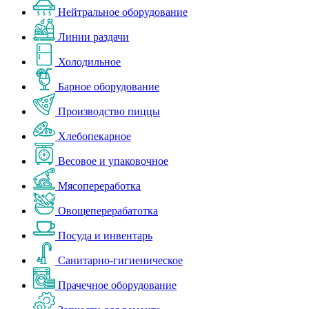
Нейтральное оборудование
Линии раздачи
Холодильное
Барное оборудование
Производство пиццы
Хлебопекарное
Весовое и упаковочное
Мясопереработка
Овощеперерабатотка
Посуда и инвентарь
Санитарно-гигиеническое
Прачечное оборудование