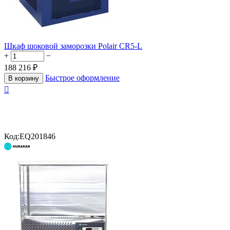
Шкаф шоковой заморозки Polair CR5-L
+
−
188 216
₽
Быстрое оформление
В корзину

Код:
EQ201846