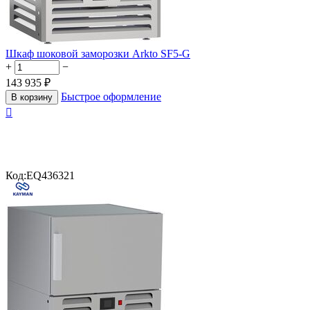
Шкаф шоковой заморозки Arkto SF5-G
+
−
143 935
₽
Быстрое оформление
В корзину

Код:
EQ436321