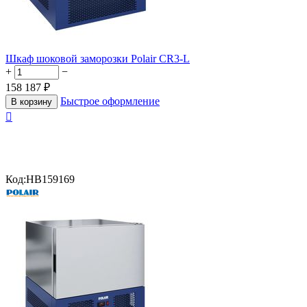
Шкаф шоковой заморозки Polair CR3-L
+
−
158 187
₽
Быстрое оформление
В корзину

Код:
HB159169