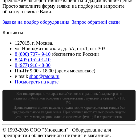
предложим альтернативные варианты и дадим лучшие цены!
Просто заполните форму заявки на подбор или запросите
обратную связь с Вами.
Заявка на подбор оборудования
Запрос обратной связи
Контакты
127015, г. Москва,
ул. Новодмитровская , д. 5А, стр.1, оф. 303
8 (800) 707-49-10
(бесплатно по России)
8 (495) 152-01-10
8 (977) 918-48-30
Пн-Пт 9:00 - 18:00 (время московское)
e-mail:
shop@ratora.ru
Посмотреть на карте
Вся информация о товарах на сайте носит справочный характер и не
является публичной офертой в соответствии с пунктом 2 статьи 437 ГК
РФ.
Производитель может изменять технические характеристики товара без
предварительного уведомления. При покупке настоятельно рекомендуем
уточнять у менеджеров наличие желаемых функций и характеристик.
© 1993-2026 ООО "Уноксшоп". Оборудование для
предприятий общественного питания и магазинов.