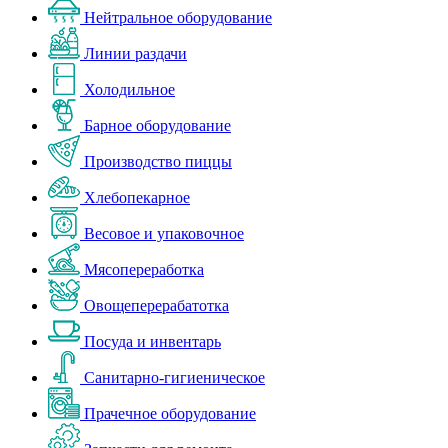
Нейтральное оборудование
Линии раздачи
Холодильное
Барное оборудование
Производство пиццы
Хлебопекарное
Весовое и упаковочное
Мясопереработка
Овощеперерабатотка
Посуда и инвентарь
Санитарно-гигиеническое
Прачечное оборудование