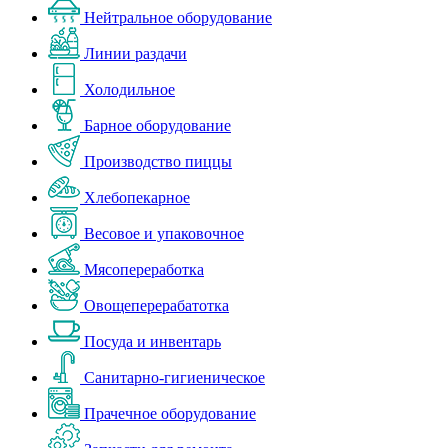
Нейтральное оборудование
Линии раздачи
Холодильное
Барное оборудование
Производство пиццы
Хлебопекарное
Весовое и упаковочное
Мясопереработка
Овощеперерабатотка
Посуда и инвентарь
Санитарно-гигиеническое
Прачечное оборудование