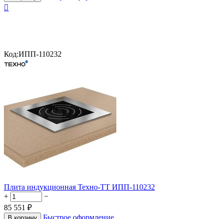

Код:
ИПП-110232
Плита индукционная Техно-ТТ ИПП-110232
+
−
85 551
₽
Быстрое оформление
В корзину