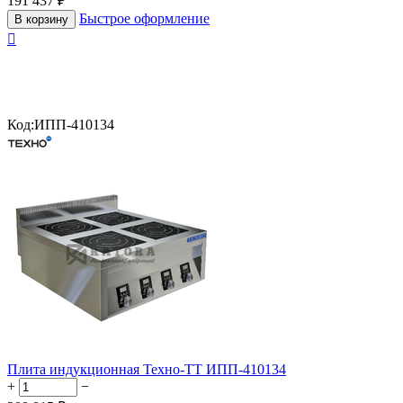
191 437
₽
Быстрое оформление
В корзину

Код:
ИПП-410134
Плита индукционная Техно-ТТ ИПП-410134
+
−