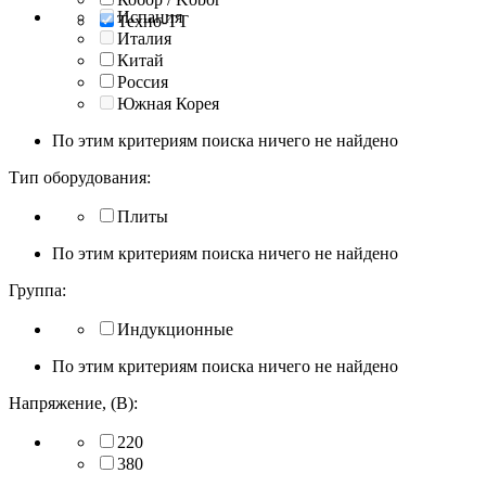
Испания
Техно-ТТ
Италия
Китай
Россия
Южная Корея
По этим критериям поиска ничего не найдено
Тип оборудования:
Плиты
По этим критериям поиска ничего не найдено
Группа:
Индукционные
По этим критериям поиска ничего не найдено
Напряжение, (В):
220
380