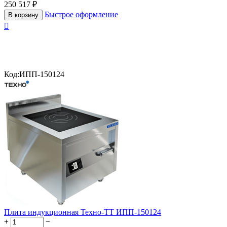
250 517
₽
Быстрое оформление
В корзину

Код:
ИПП-150124
Плита индукционная Техно-ТТ ИПП-150124
+
−