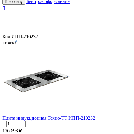
Быстрое оформление
В корзину

Код:
ИПП-210232
Плита индукционная Техно-ТТ ИПП-210232
+
−
156 698
₽