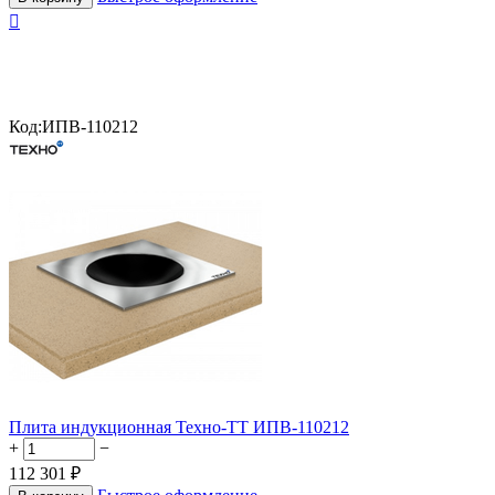

Код:
ИПВ-110212
Плита индукционная Техно-ТТ ИПВ-110212
+
−
112 301
₽