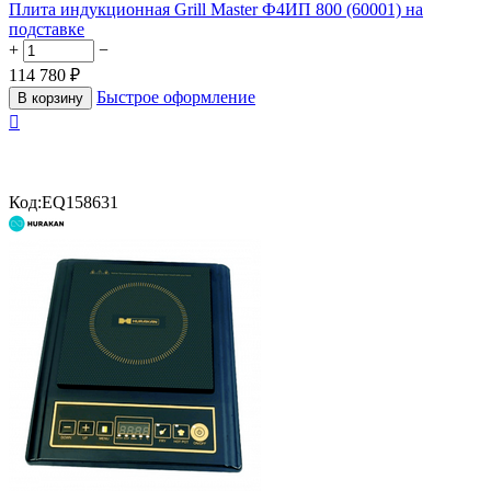
Плита индукционная Grill Master Ф4ИП 800 (60001) на
подставке
+
−
114 780
₽
Быстрое оформление
В корзину

Код:
EQ158631