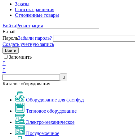
Заказы
Список сравнения
Отложенные товары
Войти
Регистрация
E-mail
Пароль
Забыли пароль?
Создать учетную запись
Войти
Запомнить



Каталог оборудования
Оборудование для фастфуд
Тепловое оборудование
Электро-механическое
Посудомоечное