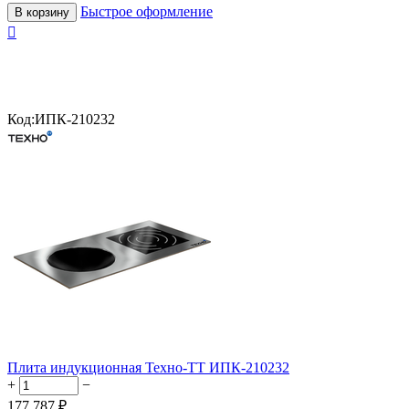
Быстрое оформление
В корзину

Код:
ИПК-210232
Плита индукционная Техно-ТТ ИПК-210232
+
−
177 787
₽