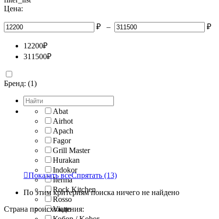
Цена:
₽
–
₽
12200
₽
311500
₽
Бренд: (1)
Abat
Airhot
Apach
Fagor
Grill Master
Hurakan
Indokor

Показать все
Спрятать
(13)
Iterma
Rock Kitchen
По этим критериям поиска ничего не найдено
Rosso
Страна происхождения:
Viatto
Кобор / Kobor