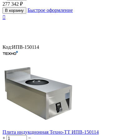
277 342
₽
Быстрое оформление
В корзину

Код:
ИПВ-150114
Плита индукционная Техно-ТТ ИПВ-150114
+
−