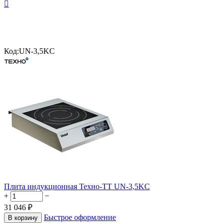

Код:
UN-3,5KC
Плита индукционная Техно-ТТ UN-3,5KC
+
−
31 046
₽
Быстрое оформление
В корзину