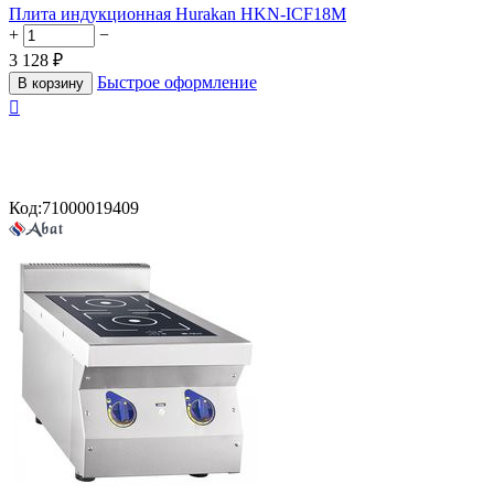
Плита индукционная Hurakan HKN-ICF18M
+
−
3 128
₽
Быстрое оформление
В корзину

Код:
71000019409