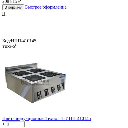
208 815
₽
Быстрое оформление
В корзину

Код:
ИПП-410145
Плита индукционная Техно-ТТ ИПП-410145
+
−