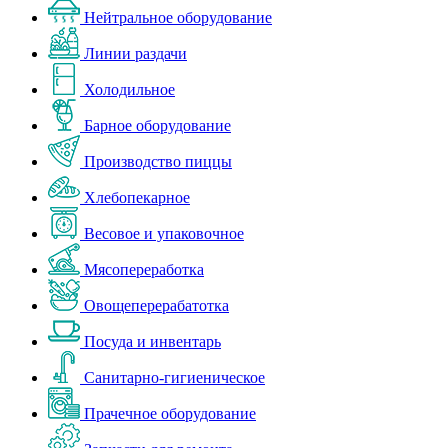
Нейтральное оборудование
Линии раздачи
Холодильное
Барное оборудование
Производство пиццы
Хлебопекарное
Весовое и упаковочное
Мясопереработка
Овощеперерабатотка
Посуда и инвентарь
Санитарно-гигиеническое
Прачечное оборудование