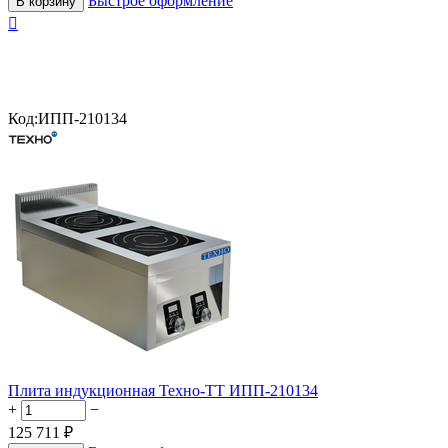
Быстрое оформление
В корзину

Код:
ИПП-210134
Плита индукционная Техно-ТТ ИПП-210134
+
−
125 711
₽