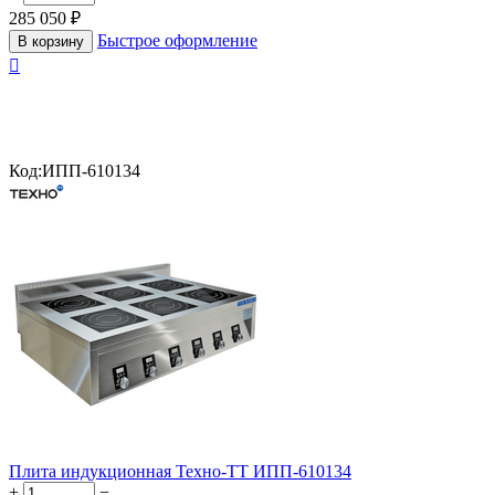
285 050
₽
Быстрое оформление
В корзину

Код:
ИПП-610134
Плита индукционная Техно-ТТ ИПП-610134
+
−