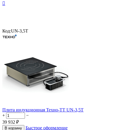

Код:
UN-3,5T
Плита индукционная Техно-ТТ UN-3,5T
+
−
39 932
₽
Быстрое оформление
В корзину