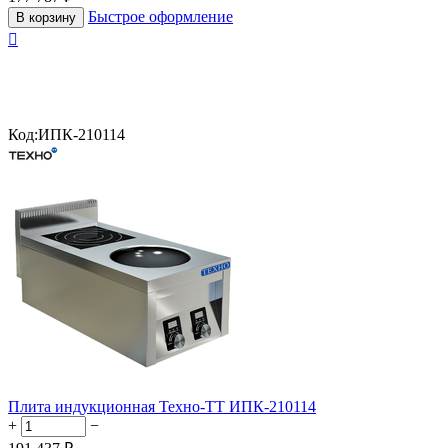
Быстрое оформление
В корзину

Код:
ИПК-210114
Плита индукционная Техно-ТТ ИПК-210114
+
−