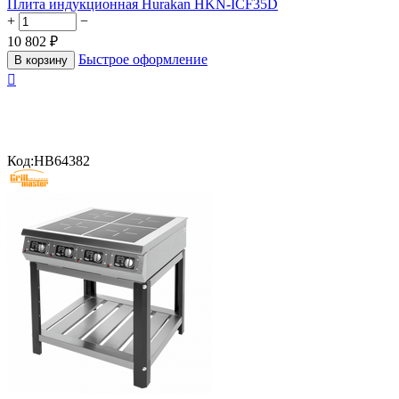
Плита индукционная Hurakan HKN-ICF35D
+
−
10 802
₽
Быстрое оформление
В корзину

Код:
HB64382