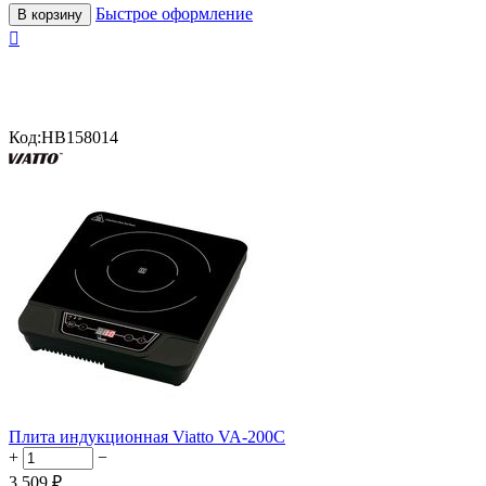
Быстрое оформление
В корзину

Код:
HB158014
Плита индукционная Viatto VA-200C
+
−
3 509
₽