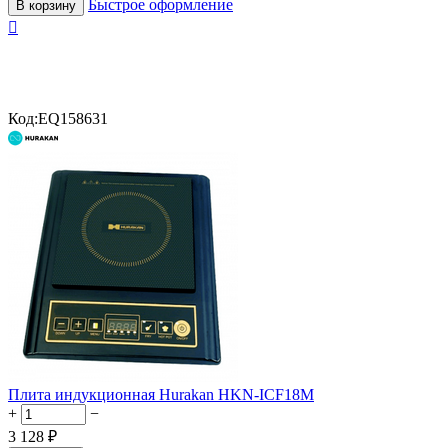
Быстрое оформление
В корзину

Код:
EQ158631
Плита индукционная Hurakan HKN-ICF18M
+
−
3 128
₽