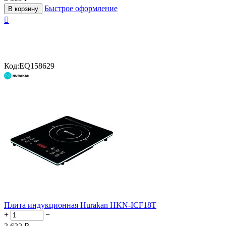
Быстрое оформление
В корзину

Код:
EQ158629
Плита индукционная Hurakan HKN-ICF18T
+
−