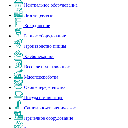
Нейтральное оборудование
Линии раздачи
Холодильное
Барное оборудование
Производство пиццы
Хлебопекарное
Весовое и упаковочное
Мясопереработка
Овощеперерабатотка
Посуда и инвентарь
Санитарно-гигиеническое
Прачечное оборудование