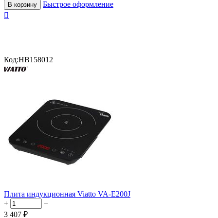
Быстрое оформление
В корзину

Код:
HB158012
Плита индукционная Viatto VA-E200J
+
−
3 407
₽