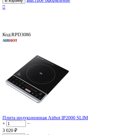
Быстрое оформление
В корзину

Код:
RPD3086
Плита индукционная Airhot IP2000 SLIM
+
−
3 020
₽