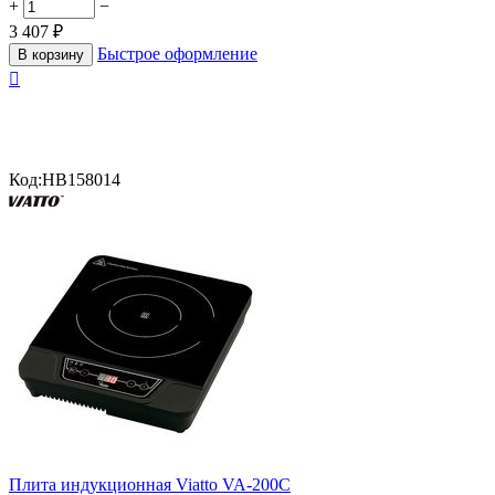
+
−
3 407
₽
Быстрое оформление
В корзину

Код:
HB158014
Плита индукционная Viatto VA-200C