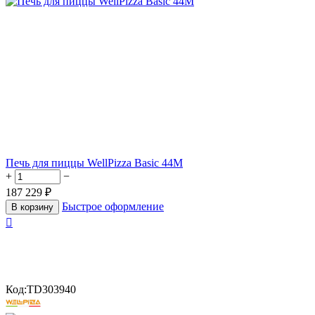
Печь для пиццы WellPizza Basic 44M
+
−
187 229
₽
Быстрое оформление
В корзину

Код:
TD303940