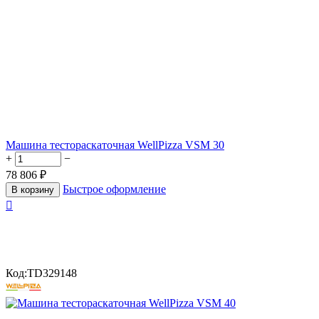
Машина тестораскаточная WellPizza VSM 30
+
−
78 806
₽
Быстрое оформление
В корзину

Код:
TD329148