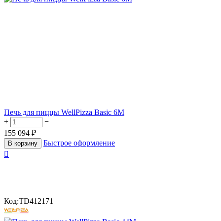
Печь для пиццы WellPizza Basic 6M
+
−
155 094
₽
Быстрое оформление
В корзину

Код:
TD412171