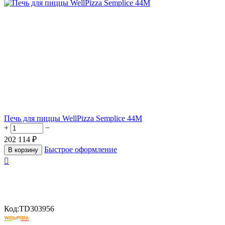
Печь для пиццы WellPizza Semplice 44M
+
−
202 114
₽
Быстрое оформление
В корзину

Код:
TD303956