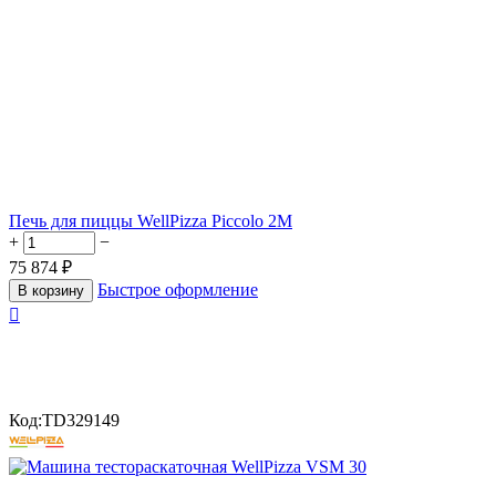
Печь для пиццы WellPizza Piccolo 2M
+
−
75 874
₽
Быстрое оформление
В корзину

Код:
TD329149