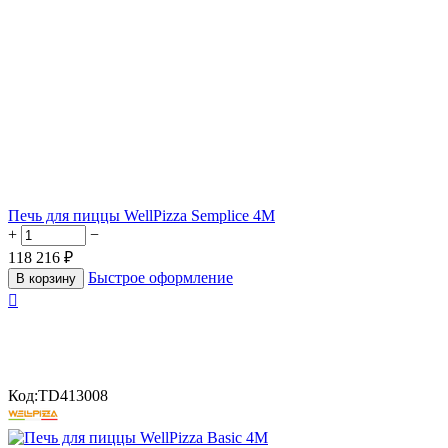
Печь для пиццы WellPizza Semplice 4M
+
−
118 216
₽
Быстрое оформление
В корзину

Код:
TD413008