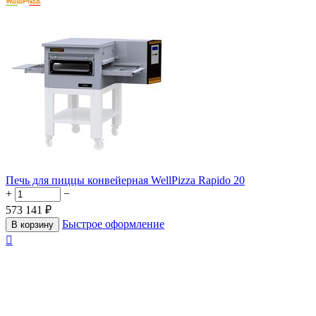
Печь для пиццы конвейерная WellPizza Rapido 20
+
−
573 141
₽
Быстрое оформление
В корзину
