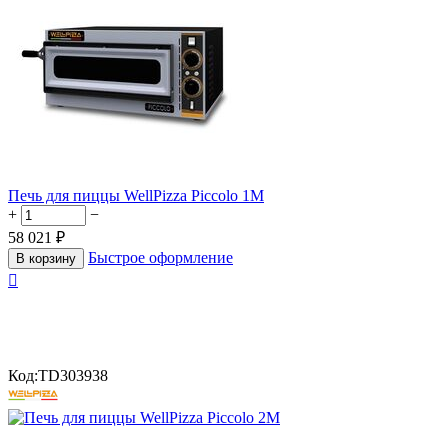
Печь для пиццы WellPizza Piccolo 1M
+
−
58 021
₽
Быстрое оформление
В корзину

Код:
TD303938