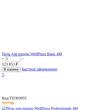
Печь для пиццы WellPizza Basic 4M
+
−
123 853
₽
Быстрое оформление
В корзину

Код:
TD303955