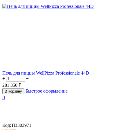
Печь для пиццы WellPizza Professionale 44D
+
−
281 350
₽
Быстрое оформление
В корзину

Код:
TD303971