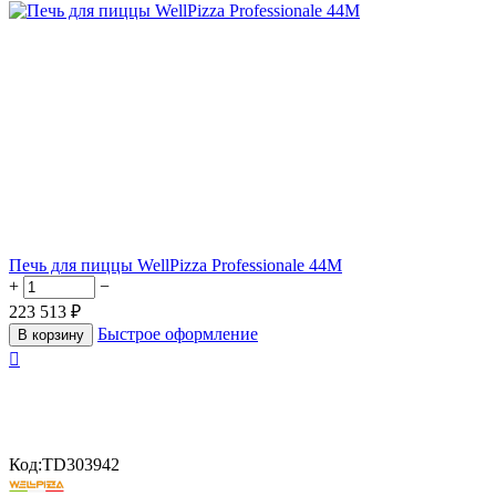
Печь для пиццы WellPizza Professionale 44M
+
−
223 513
₽
Быстрое оформление
В корзину

Код:
TD303942