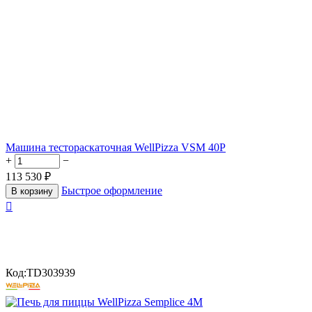
Машина тестораскаточная WellPizza VSM 40P
+
−
113 530
₽
Быстрое оформление
В корзину

Код:
TD303939