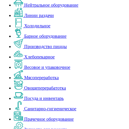
Нейтральное оборудование
Линии раздачи
Холодильное
Барное оборудование
Производство пиццы
Хлебопекарное
Весовое и упаковочное
Мясопереработка
Овощеперерабатотка
Посуда и инвентарь
Санитарно-гигиеническое
Прачечное оборудование