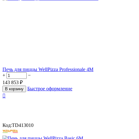
Печь для пиццы WellPizza Professionale 4М
+
−
143 853
₽
Быстрое оформление
В корзину

Код:
TD413010