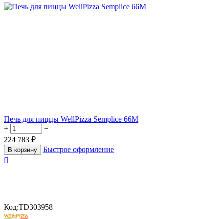
Печь для пиццы WellPizza Semplice 66M
+
−
224 783
₽
Быстрое оформление
В корзину

Код:
TD303958