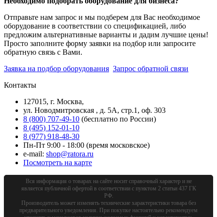
Необходимо подобрать оборудование для бизнеса?
Отправьте нам запрос и мы подберем для Вас необходимое
оборудование в соответствии со спецификацией, либо
предложим альтернативные варианты и дадим лучшие цены!
Просто заполните форму заявки на подбор или запросите
обратную связь с Вами.
Заявка на подбор оборудования
Запрос обратной связи
Контакты
127015, г. Москва,
ул. Новодмитровская , д. 5А, стр.1, оф. 303
8 (800) 707-49-10
(бесплатно по России)
8 (495) 152-01-10
8 (977) 918-48-30
Пн-Пт 9:00 - 18:00 (время московское)
e-mail:
shop@ratora.ru
Посмотреть на карте
Вся информация о товарах на сайте носит справочный характер и не
является публичной офертой в соответствии с пунктом 2 статьи 437 ГК
РФ.
Производитель может изменять технические характеристики товара без
предварительного уведомления. При покупке настоятельно рекомендуем