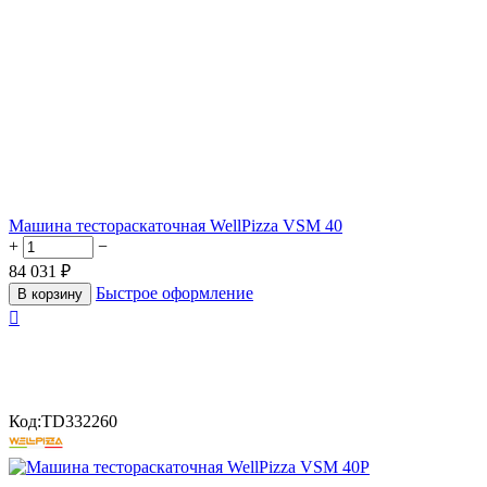
Машина тестораскаточная WellPizza VSM 40
+
−
84 031
₽
Быстрое оформление
В корзину

Код:
TD332260