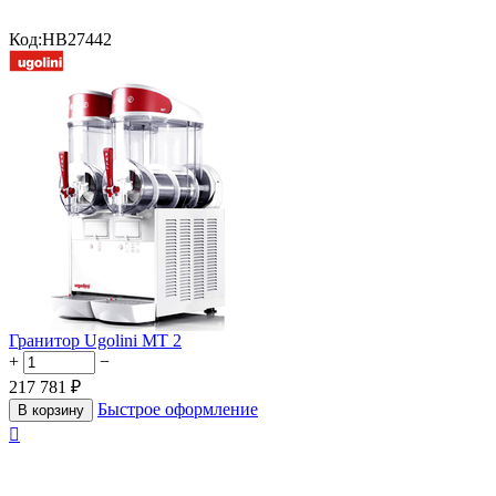
Код:
HB27442
Гранитор Ugolini MT 2
+
−
217 781
₽
Быстрое оформление
В корзину
