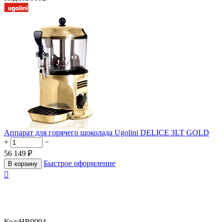
Аппарат для горячего шоколада Ugolini DELICE 3LT GOLD
+
−
56 149
₽
Быстрое оформление
В корзину

Код:
HB9094