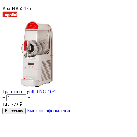
Код:
HB55475
Гранитор Ugolini NG 10/1
+
−
147 372
₽
Быстрое оформление
В корзину
