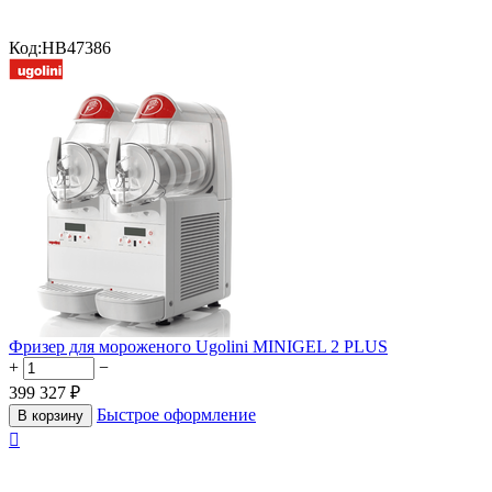
Код:
HB47386
Фризер для мороженого Ugolini MINIGEL 2 PLUS
+
−
399 327
₽
Быстрое оформление
В корзину
