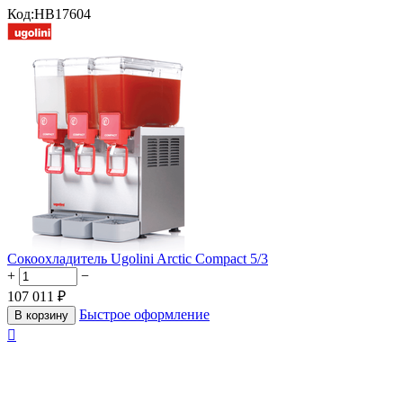
Код:
HB17604
Сокоохладитель Ugolini Arctic Compact 5/3
+
−
107 011
₽
Быстрое оформление
В корзину
