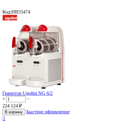
Код:
HB55474
Гранитор Ugolini NG 6/2
+
−
224 124
₽
Быстрое оформление
В корзину
