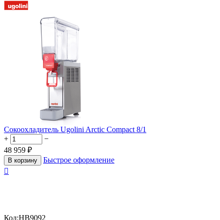
Сокоохладитель Ugolini Arctic Compact 8/1
+
−
48 959
₽
Быстрое оформление
В корзину

Код:
HB9092