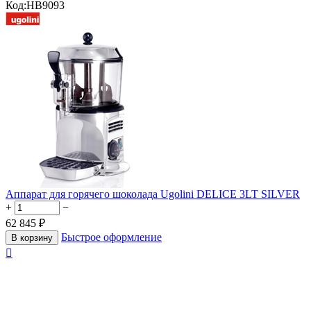
Код:
HB9093
Аппарат для горячего шоколада Ugolini DELICE 3LT SILVER
+
−
62 845
₽
Быстрое оформление
В корзину
