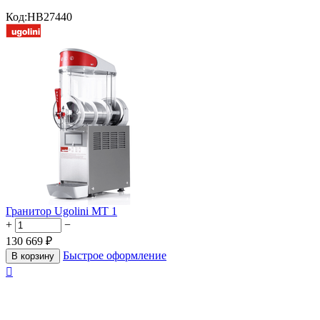
Код:
HB27440
Гранитор Ugolini MT 1
+
−
130 669
₽
Быстрое оформление
В корзину
