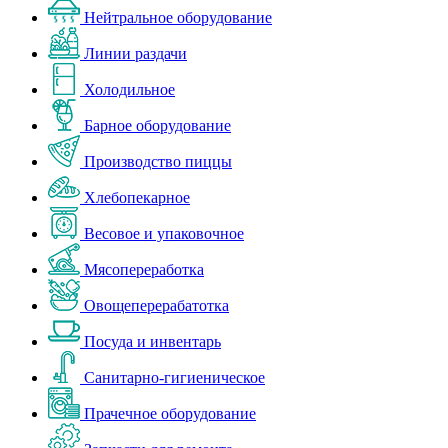
Нейтральное оборудование
Линии раздачи
Холодильное
Барное оборудование
Производство пиццы
Хлебопекарное
Весовое и упаковочное
Мясопереработка
Овощеперерабатотка
Посуда и инвентарь
Санитарно-гигиеническое
Прачечное оборудование