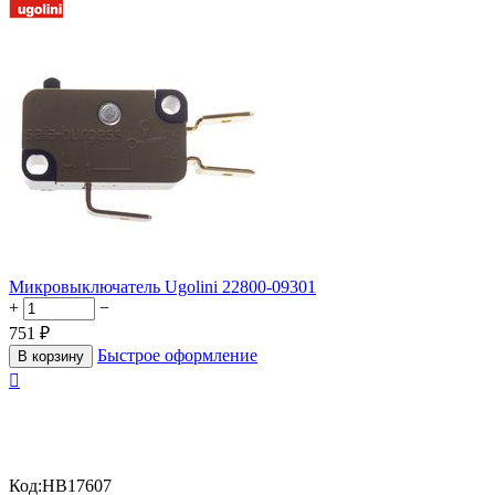
Микровыключатель Ugolini 22800-09301
+
−
751
₽
Быстрое оформление
В корзину

Код:
HB17607