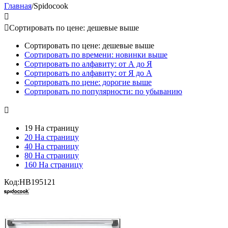
Главная
/
Spidocook


Сортировать по цене: дешевые выше
Сортировать по цене: дешевые выше
Сортировать по времени: новинки выше
Сортировать по алфавиту: от А до Я
Сортировать по алфавиту: от Я до А
Сортировать по цене: дорогие выше
Сортировать по популярности: по убыванию

19 На страницу
20 На страницу
40 На страницу
80 На страницу
160 На страницу
Код:
HB195121