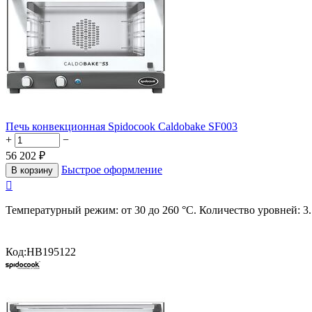
Печь конвекционная Spidocook Caldobake SF003
+
−
56 202
₽
Быстрое оформление
В корзину

Температурный режим: от 30 до 260 °С. Количество уровней: 3.
Код:
HB195122