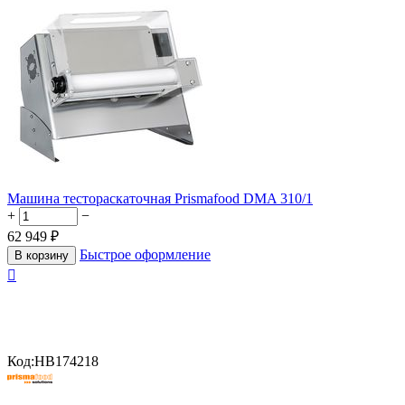
Машина тестораскаточная Prismafood DMA 310/1
+
−
62 949
₽
Быстрое оформление
В корзину

Код:
HB174218