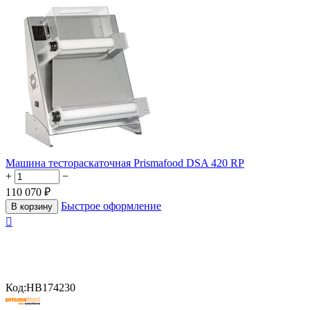
Машина тестораскаточная Prismafood DSA 420 RP
+
−
110 070
₽
Быстрое оформление
В корзину

Код:
HB174230