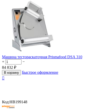
Машина тестораскаточная Prismafood DSA 310
+
−
84 832
₽
Быстрое оформление
В корзину

Код:
HB199148