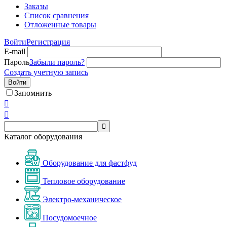
Заказы
Список сравнения
Отложенные товары
Войти
Регистрация
E-mail
Пароль
Забыли пароль?
Создать учетную запись
Войти
Запомнить



Каталог оборудования
Оборудование для фастфуд
Тепловое оборудование
Электро-механическое
Посудомоечное