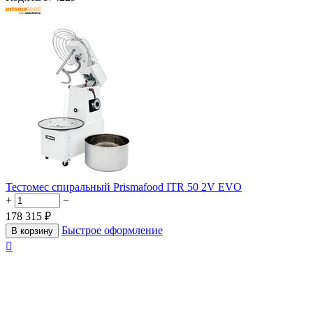
Тестомес спиральный Prismafood ITR 50 2V EVO
+
−
178 315
₽
Быстрое оформление
В корзину
