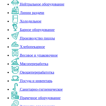
Нейтральное оборудование
Линии раздачи
Холодильное
Барное оборудование
Производство пиццы
Хлебопекарное
Весовое и упаковочное
Мясопереработка
Овощеперерабатотка
Посуда и инвентарь
Санитарно-гигиеническое
Прачечное оборудование