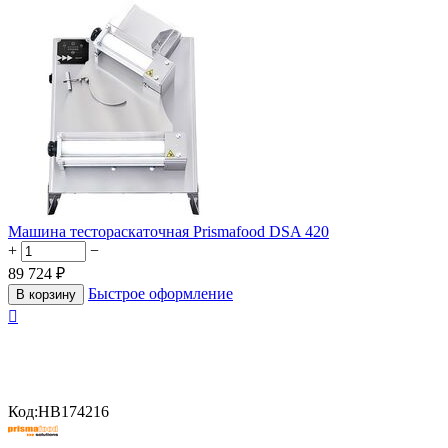
Машина тестораскаточная Prismafood DSA 420
+
−
89 724
₽
Быстрое оформление
В корзину

Код:
HB174216