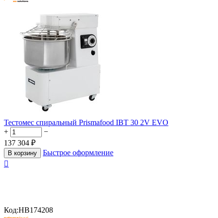
Тестомес спиральный Prismafood IBT 30 2V EVO
+
−
137 304
₽
Быстрое оформление
В корзину

Код:
HB174208