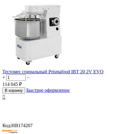
Тестомес спиральный Prismafood IBT 20 2V EVO
+
−
114 045
₽
Быстрое оформление
В корзину

Код:
HB174207