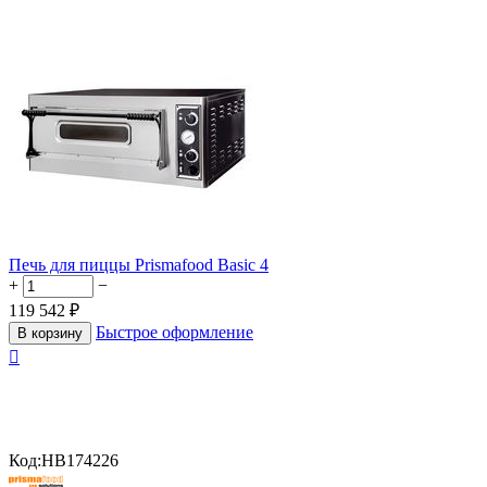
Печь для пиццы Prismafood Basic 4
+
−
119 542
₽
Быстрое оформление
В корзину

Код:
HB174226