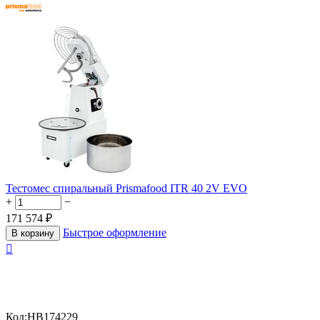
Тестомес спиральный Prismafood ITR 40 2V EVO
+
−
171 574
₽
Быстрое оформление
В корзину

Код:
HB174229