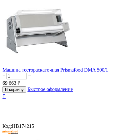
Машина тестораскаточная Prismafood DMA 500/1
+
−
69 663
₽
Быстрое оформление
В корзину

Код:
HB174215