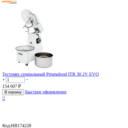
Тестомес спиральный Prismafood ITR 30 2V EVO
+
−
154 607
₽
Быстрое оформление
В корзину

Код:
HB174228