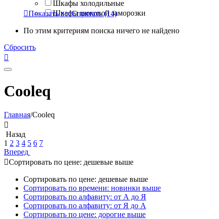
Шкафы холодильные
Шкафы шоковой заморозки

Показать все
Спрятать
(14)
По этим критериям поиска ничего не найдено
Сбросить

Cooleq
Главная
/
Cooleq

Назад
1
2
3
4
5
6
7
Вперед

Сортировать по цене: дешевые выше
Сортировать по цене: дешевые выше
Сортировать по времени: новинки выше
Сортировать по алфавиту: от А до Я
Сортировать по алфавиту: от Я до А
Сортировать по цене: дорогие выше