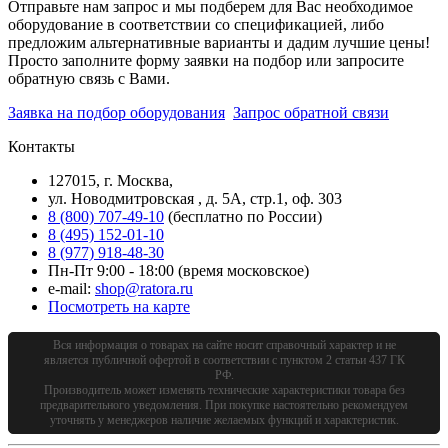
Отправьте нам запрос и мы подберем для Вас необходимое
оборудование в соответствии со спецификацией, либо
предложим альтернативные варианты и дадим лучшие цены!
Просто заполните форму заявки на подбор или запросите
обратную связь с Вами.
Заявка на подбор оборудования
Запрос обратной связи
Контакты
127015, г. Москва,
ул. Новодмитровская , д. 5А, стр.1, оф. 303
8 (800) 707-49-10
(бесплатно по России)
8 (495) 152-01-10
8 (977) 918-48-30
Пн-Пт 9:00 - 18:00 (время московское)
e-mail:
shop@ratora.ru
Посмотреть на карте
Вся информация о товарах на сайте носит справочный характер и не
является публичной офертой в соответствии с пунктом 2 статьи 437 ГК
РФ.
Производитель может изменять технические характеристики товара без
предварительного уведомления. При покупке настоятельно рекомендуем
уточнять у менеджеров наличие желаемых функций и характеристик.