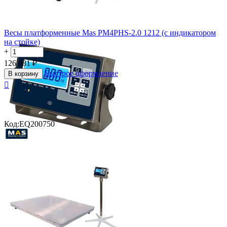
Весы платформенные Mas PM4PHS-2.0 1212 (с индикатором
на стойке)
+
−
126 681
₽
Быстрое оформление
В корзину

Код:
EQ200750