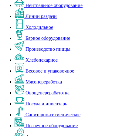
Нейтральное оборудование
Линии раздачи
Холодильное
Барное оборудование
Производство пиццы
Хлебопекарное
Весовое и упаковочное
Мясопереработка
Овощеперерабатотка
Посуда и инвентарь
Санитарно-гигиеническое
Прачечное оборудование