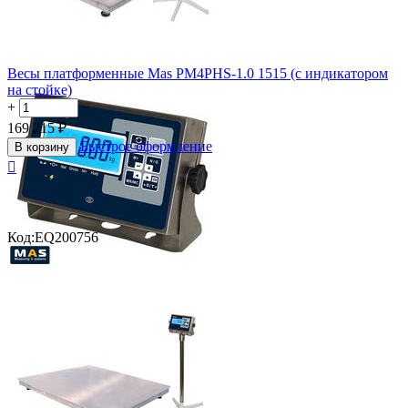
Весы платформенные Mas PM4PHS-1.0 1515 (с индикатором
на стойке)
+
−
169 215
₽
Быстрое оформление
В корзину

Код:
EQ200756