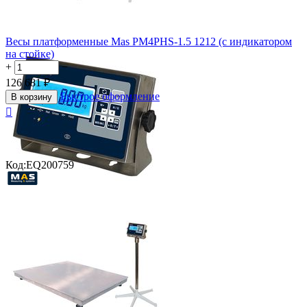
Весы платформенные Mas PM4PHS-1.5 1212 (с индикатором
на стойке)
+
−
126 681
₽
Быстрое оформление
В корзину

Код:
EQ200759