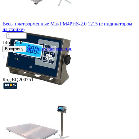
Весы платформенные Mas PM4PHS-2.0 1215 (с индикатором
на стойке)
+
−
146 864
₽
Быстрое оформление
В корзину

Код:
EQ200751