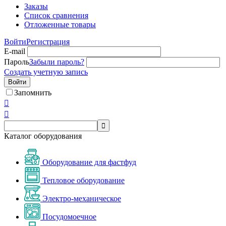
Заказы
Список сравнения
Отложенные товары
Войти
Регистрация
E-mail
Пароль
Забыли пароль?
Создать учетную запись
Войти
Запомнить



Каталог оборудования
Оборудование для фастфуд
Тепловое оборудование
Электро-механическое
Посудомоечное