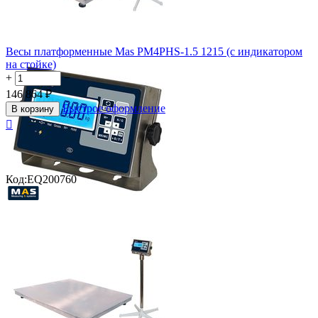
Весы платформенные Mas PM4PHS-1.5 1215 (с индикатором
на стойке)
+
−
146 864
₽
Быстрое оформление
В корзину

Код:
EQ200760