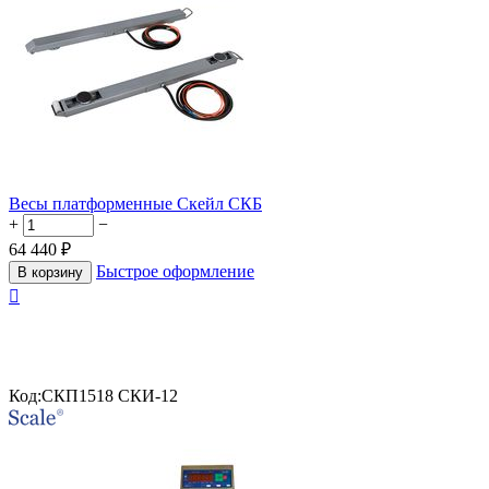
Весы платформенные Скейл СКБ
+
−
64 440
₽
Быстрое оформление
В корзину

Код:
СКП1518 СКИ-12