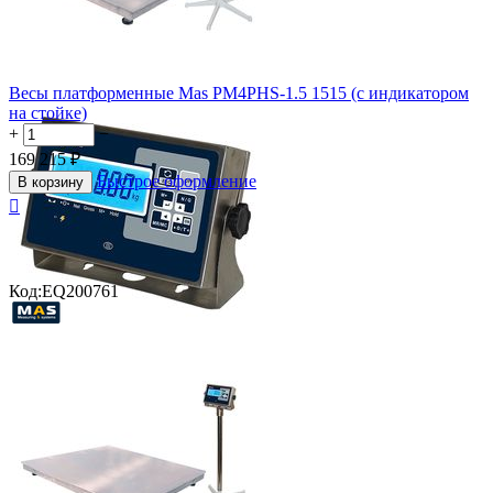
Весы платформенные Mas PM4PHS-1.5 1515 (с индикатором
на стойке)
+
−
169 215
₽
Быстрое оформление
В корзину

Код:
EQ200761