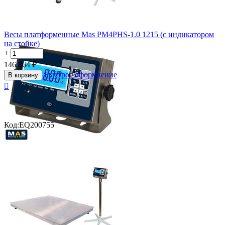
Весы платформенные Mas PM4PHS-1.0 1215 (с индикатором
на стойке)
+
−
146 864
₽
Быстрое оформление
В корзину

Код:
EQ200755