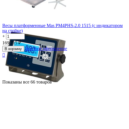
Весы платформенные Mas PM4PHS-2.0 1515 (с индикатором
на стойке)
+
−
169 215
₽
Быстрое оформление
В корзину

Показаны все 66 товаров