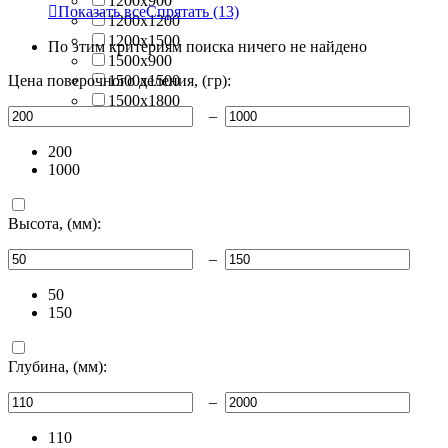
1200х900

Показать все
Спрятать
(13)
1200x1200
1200x1500
По этим критериям поиска ничего не найдено
1500х900
Цена поверочного деления, (гр):
1500x1500
1500х1800
–
1500х2000
200
1000
Высота, (мм):
–
50
150
Глубина, (мм):
–
110