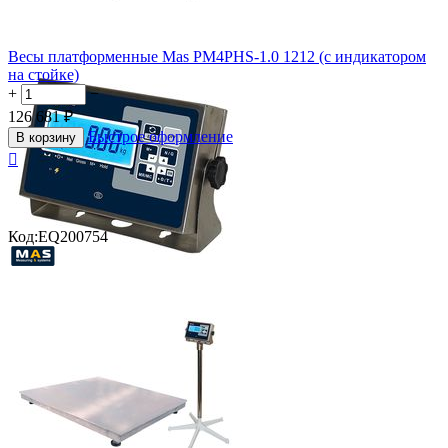
Весы платформенные Mas PM4PHS-1.0 1212 (с индикатором
на стойке)
+
−
126 681
₽
Быстрое оформление
В корзину

Код:
EQ200754