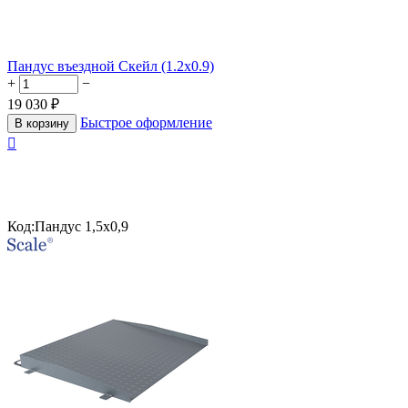
Пандус въездной Скейл (1.2х0.9)
+
−
19 030
₽
Быстрое оформление
В корзину

Код:
Пандус 1,5х0,9