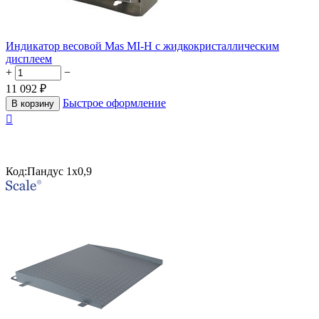
Индикатор весовой Mas MI-H с жидкокристаллическим
дисплеем
+
−
11 092
₽
Быстрое оформление
В корзину

Код:
Пандус 1х0,9