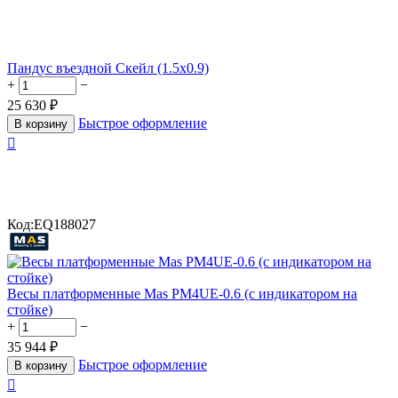
Пандус въездной Скейл (1.5х0.9)
+
−
25 630
₽
Быстрое оформление
В корзину

Код:
EQ188027
Весы платформенные Mas PM4UЕ-0.6 (с индикатором на
стойке)
+
−
35 944
₽
Быстрое оформление
В корзину
