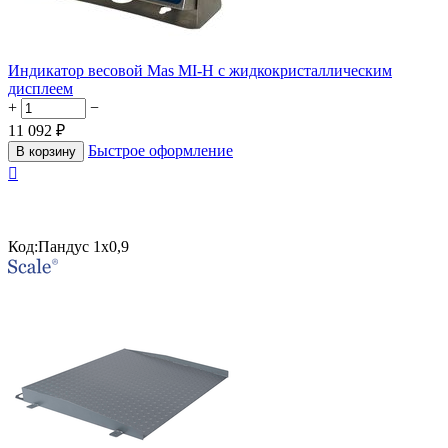
Индикатор весовой Mas MI-H с жидкокристаллическим
дисплеем
+
−
11 092
₽
Быстрое оформление
В корзину

Код:
Пандус 1х0,9