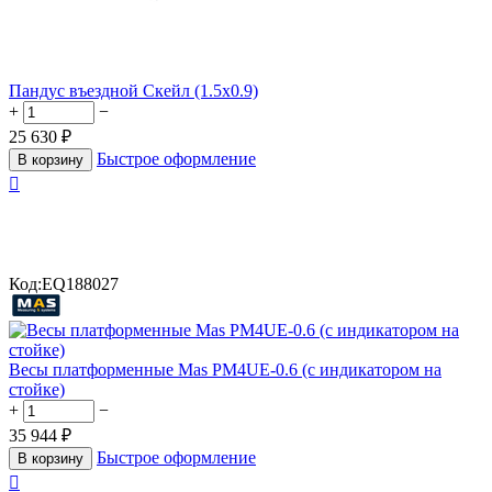
Пандус въездной Скейл (1.5х0.9)
+
−
25 630
₽
Быстрое оформление
В корзину

Код:
EQ188027
Весы платформенные Mas PM4UЕ-0.6 (с индикатором на
стойке)
+
−
35 944
₽
Быстрое оформление
В корзину
