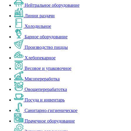
Нейтральное оборудование
Линии раздачи
Холодильное
Барное оборудование
Производство пиццы
Хлебопекарное
Весовое и упаковочное
Мясопереработка
Овощеперерабатотка
Посуда и инвентарь
Санитарно-гигиеническое
Прачечное оборудование