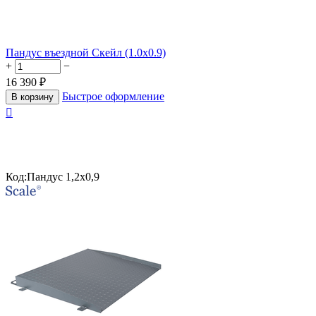
Пандус въездной Скейл (1.0x0.9)
+
−
16 390
₽
Быстрое оформление
В корзину

Код:
Пандус 1,2х0,9