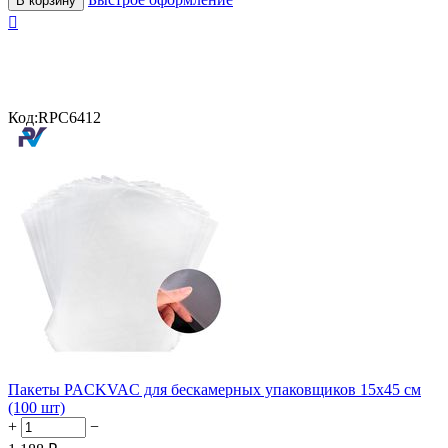
В корзину

Код:
RPC6412
Пакеты PACKVAC для бескамерных упаковщиков 15x45 см
(100 шт)
+
−