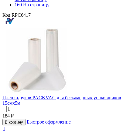
160 На страницу
Код:
RPC6417
Пленка-рукав PACKVAC для бескамерных упаковщиков
15смx5м
+
−
184
₽
Быстрое оформление
В корзину
