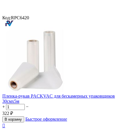
Код:
RPC6420
Пленка-рукав PACKVAC для бескамерных упаковщиков
30смx5м
+
−
322
₽
Быстрое оформление
В корзину
