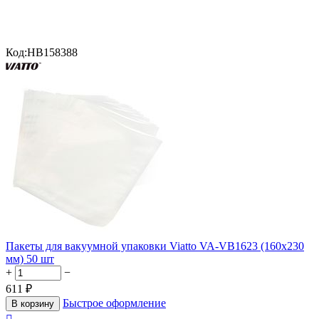
Код:
HB158388
Пакеты для вакуумной упаковки Viatto VA-VB1623 (160х230
мм) 50 шт
+
−
611
₽
Быстрое оформление
В корзину