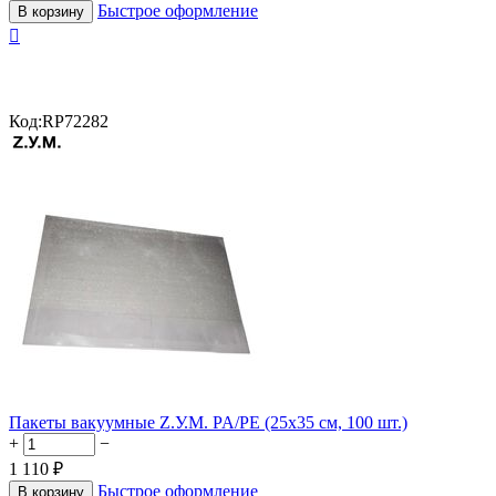
Быстрое оформление
В корзину

Код:
RP72282
Пакеты вакуумные Z.У.М. PA/PE (25х35 см, 100 шт.)
+
−
1 110
₽
Быстрое оформление
В корзину