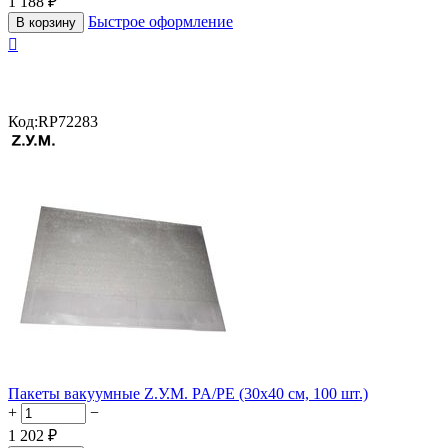
1 188
₽
Быстрое оформление
В корзину

Код:
RP72283
Пакеты вакуумные Z.У.М. PA/PE (30х40 см, 100 шт.)
+
−
1 202
₽