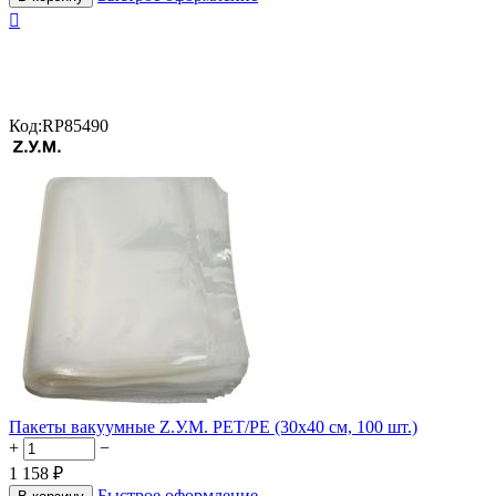

Код:
RP85490
Пакеты вакуумные Z.У.М. PET/PE (30х40 см, 100 шт.)
+
−
1 158
₽
Быстрое оформление