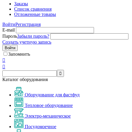
Заказы
Список сравнения
Отложенные товары
Войти
Регистрация
E-mail
Пароль
Забыли пароль?
Создать учетную запись
Войти
Запомнить



Каталог оборудования
Оборудование для фастфуд
Тепловое оборудование
Электро-механическое
Посудомоечное