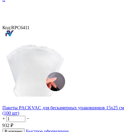
Код:
RPC6411
Пакеты PACKVAC для бескамерных упаковщиков 15x25 см
(100 шт)
+
−
932
₽
Быстрое оформление
В корзину