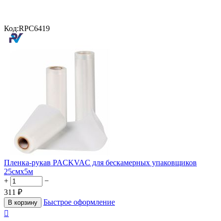
Код:
RPC6419
Пленка-рукав PACKVAC для бескамерных упаковщиков
25смx5м
+
−
311
₽
Быстрое оформление
В корзину
