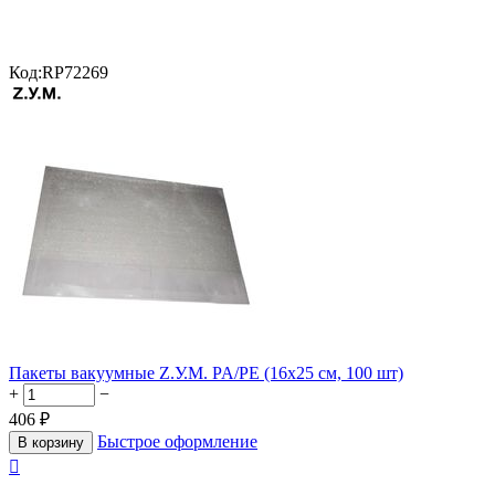
Код:
RP72269
Пакеты вакуумные Z.У.М. PA/PE (16х25 см, 100 шт)
+
−
406
₽
Быстрое оформление
В корзину
