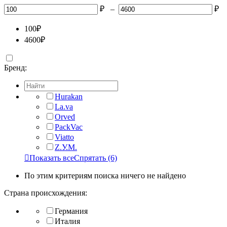
₽
–
₽
100
₽
4600
₽
Бренд:
Hurakan
La.va
Orved
PackVac
Viatto
Z.У.М.

Показать все
Спрятать
(6)
По этим критериям поиска ничего не найдено
Страна происхождения:
Германия
Италия