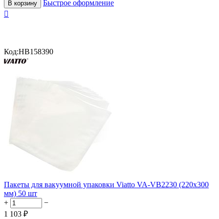
Быстрое оформление
В корзину

Код:
HB158390
Пакеты для вакуумной упаковки Viatto VA-VB2230 (220х300
мм) 50 шт
+
−
1 103
₽