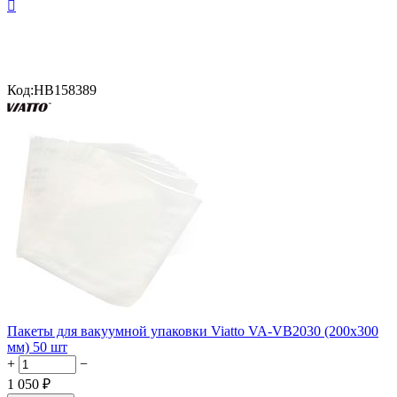

Код:
HB158389
Пакеты для вакуумной упаковки Viatto VA-VB2030 (200х300
мм) 50 шт
+
−
1 050
₽