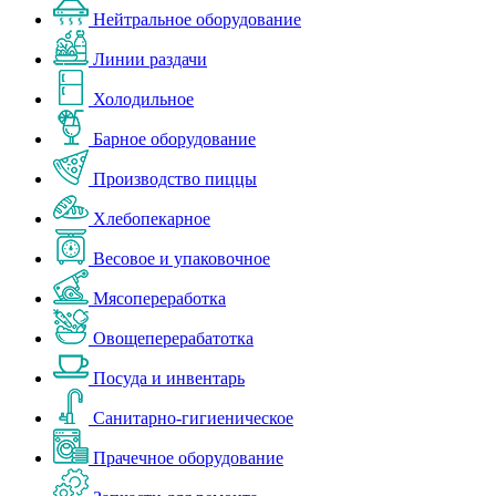
Нейтральное оборудование
Линии раздачи
Холодильное
Барное оборудование
Производство пиццы
Хлебопекарное
Весовое и упаковочное
Мясопереработка
Овощеперерабатотка
Посуда и инвентарь
Санитарно-гигиеническое
Прачечное оборудование