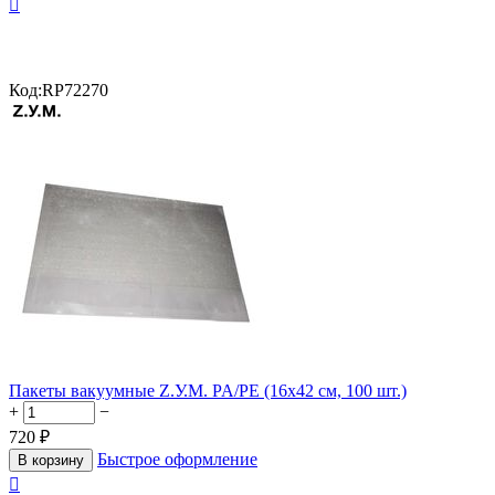

Код:
RP72270
Пакеты вакуумные Z.У.М. PA/PE (16х42 см, 100 шт.)
+
−
720
₽
Быстрое оформление
В корзину
