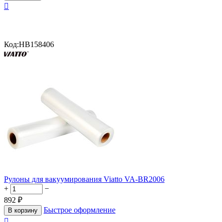

Код:
HB158406
Рулоны для вакуумирования Viatto VA-BR2006
+
−
892
₽
Быстрое оформление
В корзину
