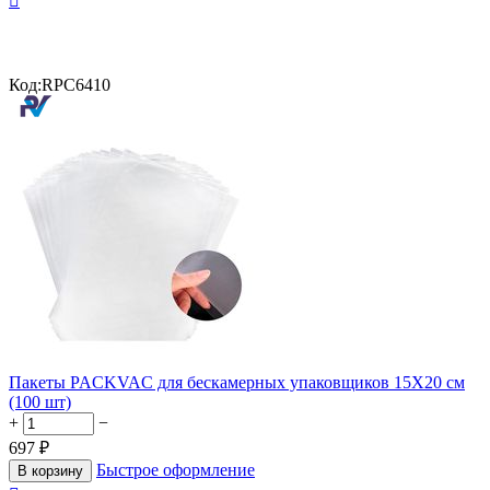

Код:
RPC6410
Пакеты PACKVAC для бескамерных упаковщиков 15X20 см
(100 шт)
+
−
697
₽
Быстрое оформление
В корзину