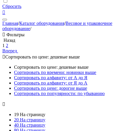
Сбросить

Главная
/
Каталог оборудования
/
Весовое и упаковочное
оборудование
/

Фильтры
Назад
1
2
Вперед

Сортировать по цене: дешевые выше
Сортировать по цене: дешевые выше
Сортировать по времени: новинки выше
Сортировать по алфавиту: от А до Я
Сортировать по алфавиту: от Я до А
Сортировать по цене: дорогие выше
Сортировать по популярности: по убыванию

19 На страницу
20 На страницу
40 На страницу
80 На страницу