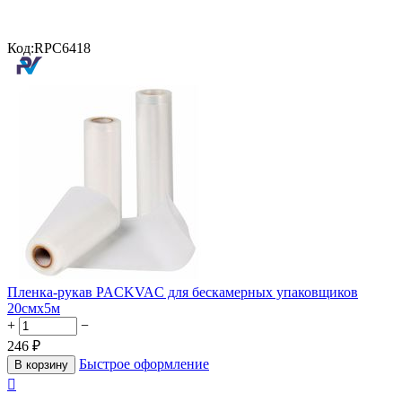
Код:
RPC6418
Пленка-рукав PACKVAC для бескамерных упаковщиков
20смx5м
+
−
246
₽
Быстрое оформление
В корзину
