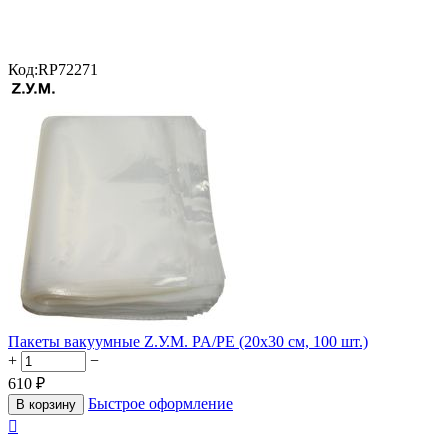
Код:
RP72271
Пакеты вакуумные Z.У.М. PA/PE (20х30 см, 100 шт.)
+
−
610
₽
Быстрое оформление
В корзину
