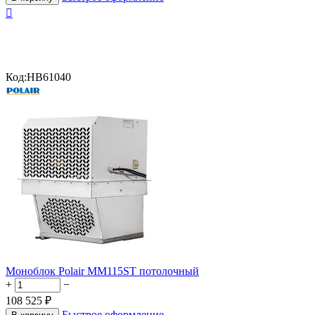

Код:
HB61040
Моноблок Polair MM115ST потолочный
+
−
108 525
₽
Быстрое оформление