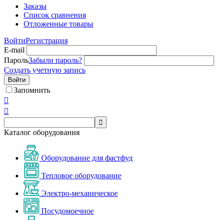
Заказы
Список сравнения
Отложенные товары
Войти
Регистрация
E-mail
Пароль
Забыли пароль?
Создать учетную запись
Войти
Запомнить



Каталог оборудования
Оборудование для фастфуд
Тепловое оборудование
Электро-механическое
Посудомоечное