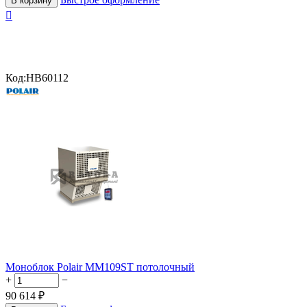
В корзину

Код:
HB60112
Моноблок Polair MM109ST потолочный
+
−
90 614
₽