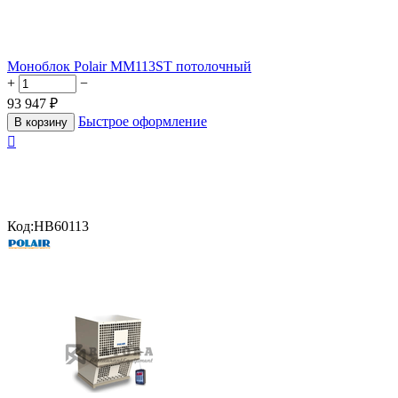
Моноблок Polair MM113ST потолочный
+
−
93 947
₽
Быстрое оформление
В корзину

Код:
HB60113