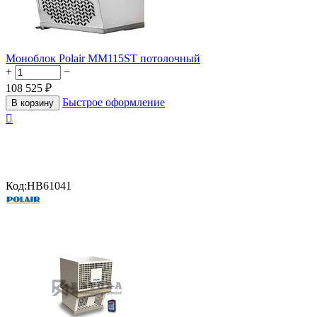
Моноблок Polair MM115ST потолочный
+
−
108 525
₽
Быстрое оформление
В корзину

Код:
HB61041