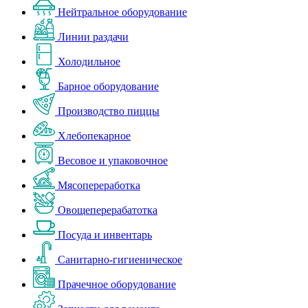
Нейтральное оборудование
Линии раздачи
Холодильное
Барное оборудование
Производство пиццы
Хлебопекарное
Весовое и упаковочное
Мясопереработка
Овощеперерабатотка
Посуда и инвентарь
Санитарно-гигиеническое
Прачечное оборудование