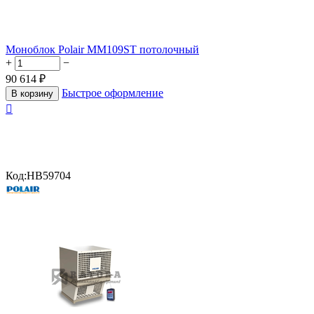
Моноблок Polair MM109ST потолочный
+
−
90 614
₽
Быстрое оформление
В корзину

Код:
HB59704