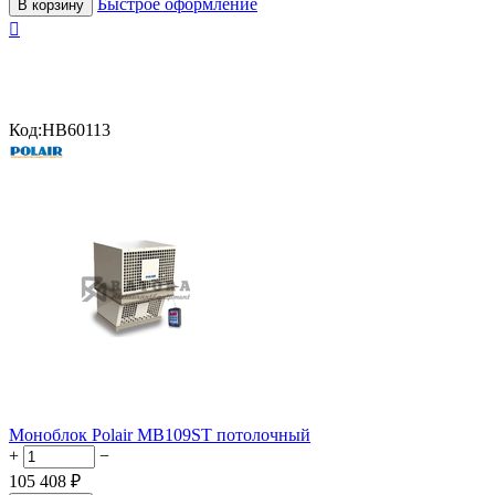
Быстрое оформление
В корзину

Код:
HB60113
Моноблок Polair MB109ST потолочный
+
−
105 408
₽