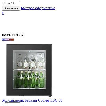
14 024
₽
Быстрое оформление
В корзину

Код:
RPF8854
Холодильник барный Cooleq TBC-38
+
−