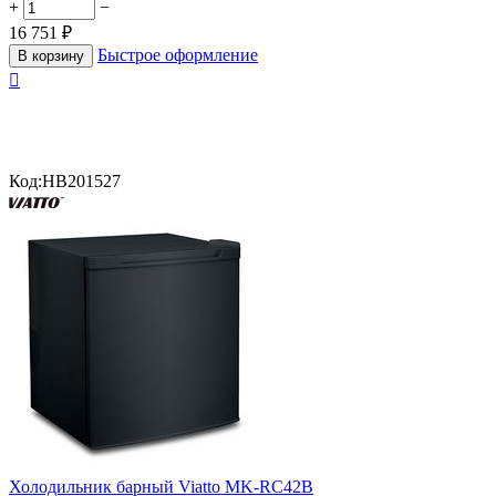
+
−
16 751
₽
Быстрое оформление
В корзину

Код:
HB201527
Холодильник барный Viatto MK-RC42B