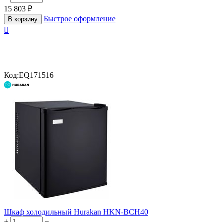
15 803
₽
Быстрое оформление
В корзину

Код:
EQ171516
Шкаф холодильный Hurakan HKN-BCH40
+
−