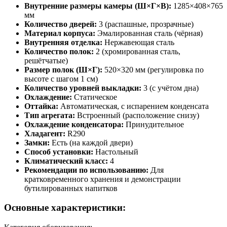
Внутренние размеры камеры (Ш×Г×В):
1285×408×765
мм
Количество дверей:
3 (распашные, прозрачные)
Материал корпуса:
Эмалированная сталь (чёрная)
Внутренняя отделка:
Нержавеющая сталь
Количество полок:
2 (хромированная сталь,
решётчатые)
Размер полок (Ш×Г):
520×320 мм (регулировка по
высоте с шагом 1 см)
Количество уровней выкладки:
3 (с учётом дна)
Охлаждение:
Статическое
Оттайка:
Автоматическая, с испарением конденсата
Тип агрегата:
Встроенный (расположение снизу)
Охлаждение конденсатора:
Принудительное
Хладагент:
R290
Замки:
Есть (на каждой двери)
Способ установки:
Настольный
Климатический класс:
4
Рекомендации по использованию:
Для
кратковременного хранения и демонстрации
бутилированных напитков
Основные характеристики: