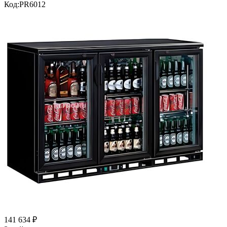
Код:
PR6012
141 634
₽