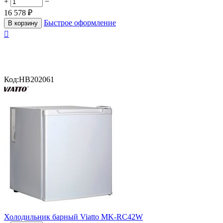
+
−
16 578
₽
Быстрое оформление
В корзину

Код:
HB202061
Холодильник барный Viatto MK-RC42W