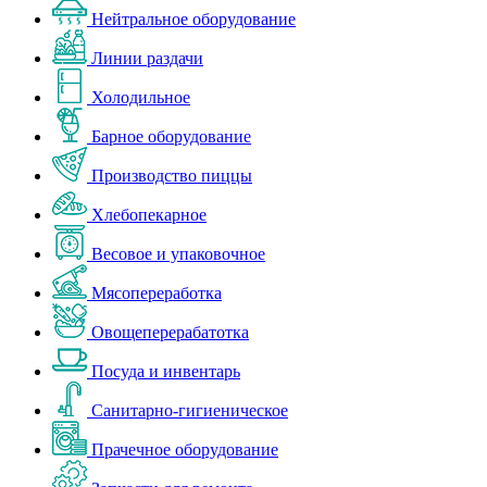
Нейтральное оборудование
Линии раздачи
Холодильное
Барное оборудование
Производство пиццы
Хлебопекарное
Весовое и упаковочное
Мясопереработка
Овощеперерабатотка
Посуда и инвентарь
Санитарно-гигиеническое
Прачечное оборудование