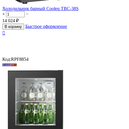
Холодильник барный Cooleq TBC-38S
+
−
14 024
₽
Быстрое оформление
В корзину

Код:
RPF8854