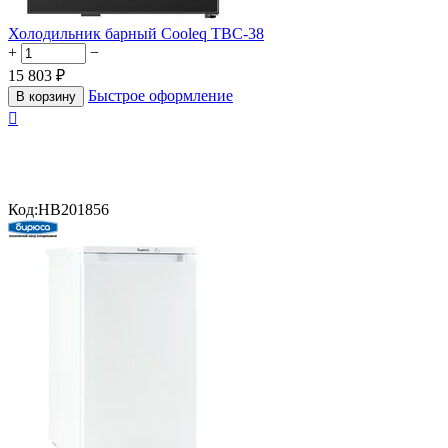
Холодильник барный Cooleq TBC-38
+
−
15 803
₽
Быстрое оформление
В корзину

Код:
HB201856