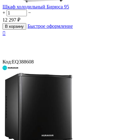
Шкаф холодильный Бирюса 95
+
−
12 297
₽
Быстрое оформление
В корзину

Код:
EQ388608