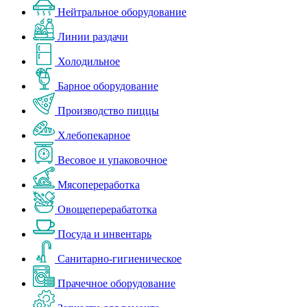
Нейтральное оборудование
Линии раздачи
Холодильное
Барное оборудование
Производство пиццы
Хлебопекарное
Весовое и упаковочное
Мясопереработка
Овощеперерабатотка
Посуда и инвентарь
Санитарно-гигиеническое
Прачечное оборудование