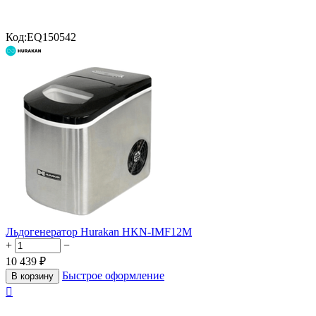
Код:
EQ150542
Льдогенератор Hurakan HKN-IMF12M
+
−
10 439
₽
Быстрое оформление
В корзину
