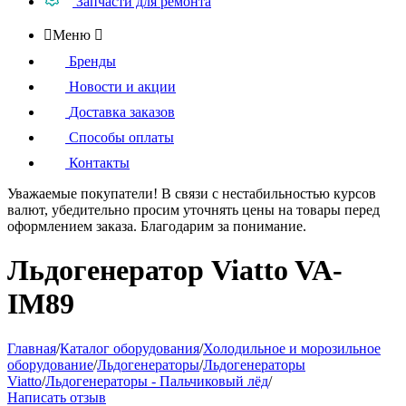
Запчасти для ремонта

Меню

Бренды
Новости и акции
Доставка заказов
Способы оплаты
Контакты
Уважаемые покупатели!
В связи с нестабильностью курсов
валют, убедительно просим уточнять цены на товары
перед
оформлением
заказа. Благодарим за понимание.
Льдогенератор Viatto VA-
IM89
Главная
/
Каталог оборудования
/
Холодильное и морозильное
оборудование
/
Льдогенераторы
/
Льдогенераторы
Viatto
/
Льдогенераторы - Пальчиковый лёд
/
Написать отзыв