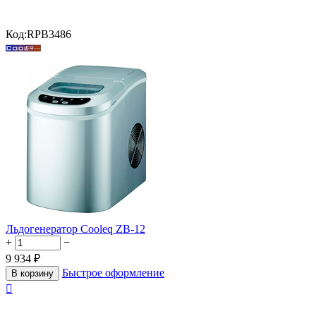
Код:
RPB3486
Льдогенератор Cooleq ZB-12
+
−
9 934
₽
Быстрое оформление
В корзину
