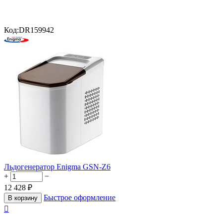
Код:
DR159942
Льдогенератор Enigma GSN-Z6
+
−
12 428
₽
Быстрое оформление
В корзину
