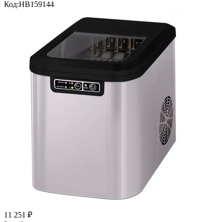
Код:
HB159144
11 251
₽