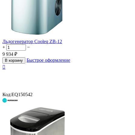
Льдогенератор Cooleq ZB-12
+
−
9 934
₽
Быстрое оформление
В корзину

Код:
EQ150542