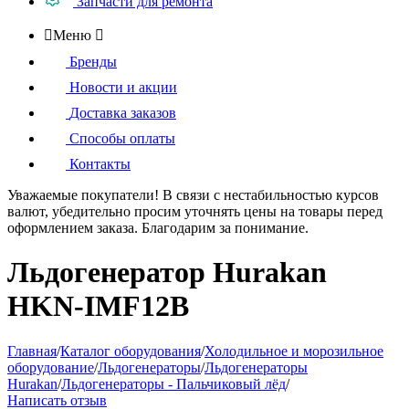
Запчасти для ремонта

Меню

Бренды
Новости и акции
Доставка заказов
Способы оплаты
Контакты
Уважаемые покупатели!
В связи с нестабильностью курсов
валют, убедительно просим уточнять цены на товары
перед
оформлением
заказа. Благодарим за понимание.
Льдогенератор Hurakan
HKN-IMF12B
Главная
/
Каталог оборудования
/
Холодильное и морозильное
оборудование
/
Льдогенераторы
/
Льдогенераторы
Hurakan
/
Льдогенераторы - Пальчиковый лёд
/
Написать отзыв