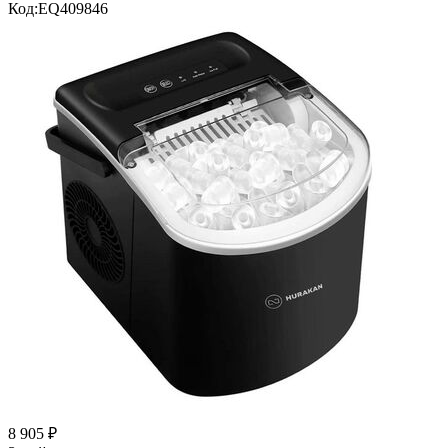
Код:
EQ409846
8 905
₽