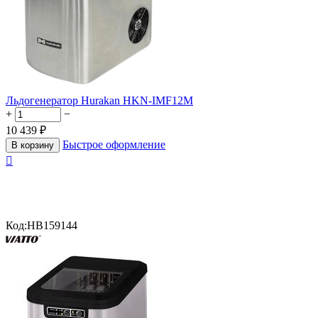
Льдогенератор Hurakan HKN-IMF12M
+
−
10 439
₽
Быстрое оформление
В корзину

Код:
HB159144