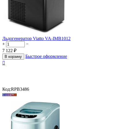
Льдогенератор Viatto VA-IMB1012
+
−
7 122
₽
Быстрое оформление
В корзину

Код:
RPB3486