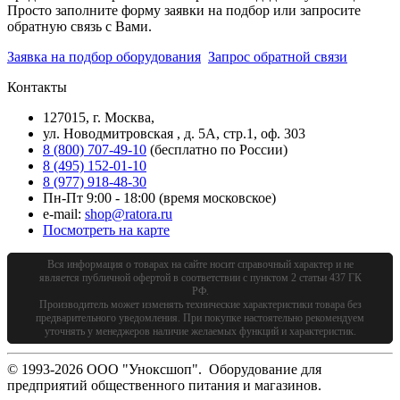
Просто заполните форму заявки на подбор или запросите
обратную связь с Вами.
Заявка на подбор оборудования
Запрос обратной связи
Контакты
127015, г. Москва,
ул. Новодмитровская , д. 5А, стр.1, оф. 303
8 (800) 707-49-10
(бесплатно по России)
8 (495) 152-01-10
8 (977) 918-48-30
Пн-Пт 9:00 - 18:00 (время московское)
e-mail:
shop@ratora.ru
Посмотреть на карте
Вся информация о товарах на сайте носит справочный характер и не
является публичной офертой в соответствии с пунктом 2 статьи 437 ГК
РФ.
Производитель может изменять технические характеристики товара без
предварительного уведомления. При покупке настоятельно рекомендуем
уточнять у менеджеров наличие желаемых функций и характеристик.
© 1993-2026 ООО "Уноксшоп". Оборудование для
предприятий общественного питания и магазинов.