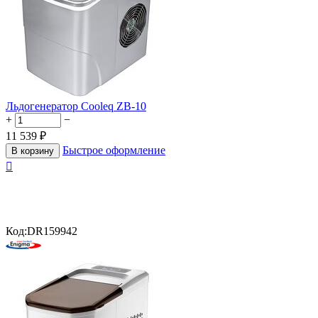
Льдогенератор Cooleq ZB-10
+
−
11 539
₽
Быстрое оформление
В корзину

Код:
DR159942