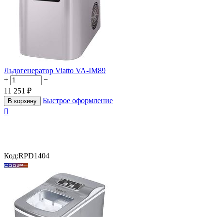
Льдогенератор Viatto VA-IM89
+
−
11 251
₽
Быстрое оформление
В корзину

Код:
RPD1404