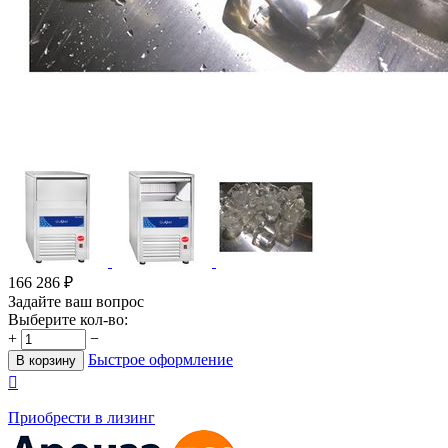
166 286
₽
Задайте ваш вопрос
Выберите кол-во:
+
−
Быстрое оформление
В корзину

Приобрести в лизинг