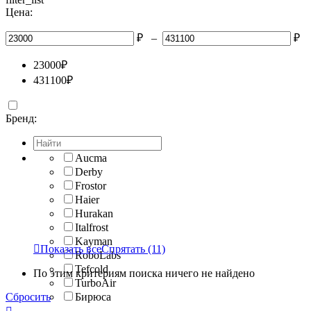
Цена:
₽
–
₽
23000
₽
431100
₽
Бренд:
Aucma
Derby
Frostor
Haier
Hurakan
Italfrost
Kayman

Показать все
Спрятать
(11)
RoboLabs
Tefcold
По этим критериям поиска ничего не найдено
TurboAir
Сбросить
Бирюса