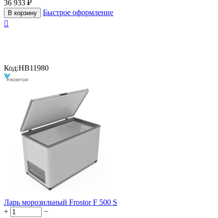
36 933
₽
Быстрое оформление
В корзину

Код:
HB11980
Ларь морозильный Frostor F 500 S
+
−