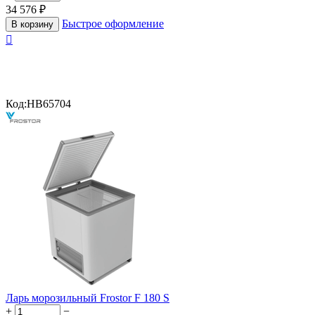
34 576
₽
Быстрое оформление
В корзину

Код:
HB65704
Ларь морозильный Frostor F 180 S
+
−