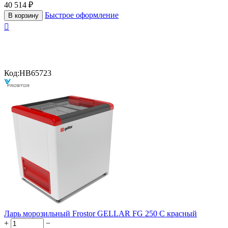
40 514
₽
Быстрое оформление
В корзину

Код:
HB65723
Ларь морозильный Frostor GELLAR FG 250 C красный
+
−