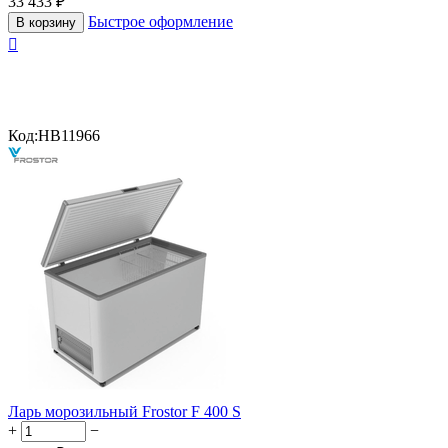
33 433
₽
Быстрое оформление
В корзину

Код:
HB11966
Ларь морозильный Frostor F 400 S
+
−