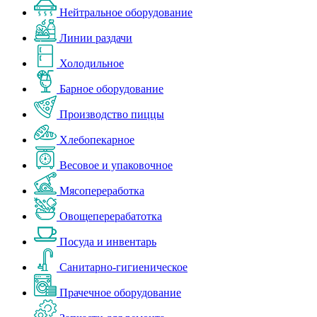
Нейтральное оборудование
Линии раздачи
Холодильное
Барное оборудование
Производство пиццы
Хлебопекарное
Весовое и упаковочное
Мясопереработка
Овощеперерабатотка
Посуда и инвентарь
Санитарно-гигиеническое
Прачечное оборудование