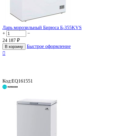
Ларь морозильный Бирюса Б-355KVS
+
−
24 187
₽
Быстрое оформление
В корзину

Код:
EQ161551