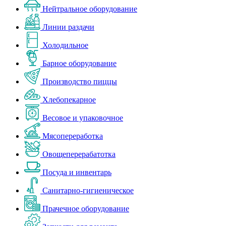
Нейтральное оборудование
Линии раздачи
Холодильное
Барное оборудование
Производство пиццы
Хлебопекарное
Весовое и упаковочное
Мясопереработка
Овощеперерабатотка
Посуда и инвентарь
Санитарно-гигиеническое
Прачечное оборудование