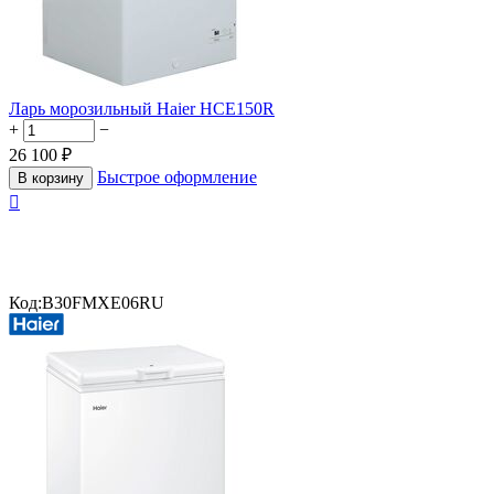
Ларь морозильный Haier HCE150R
+
−
26 100
₽
Быстрое оформление
В корзину

Код:
B30FMXE06RU