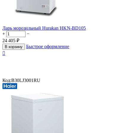
Ларь морозильный Hurakan HKN-BD105
+
−
24 405
₽
Быстрое оформление
В корзину

Код:
B30LJ3001RU