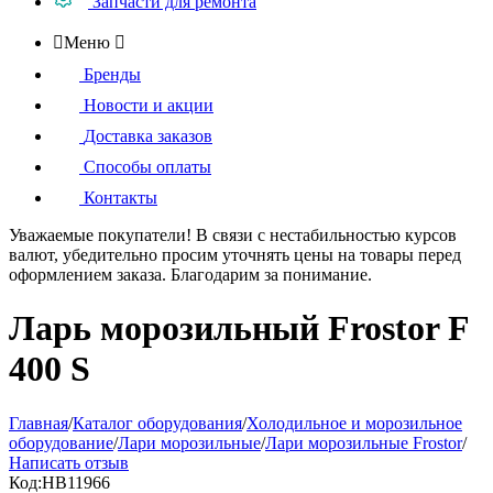
Запчасти для ремонта

Меню

Бренды
Новости и акции
Доставка заказов
Способы оплаты
Контакты
Уважаемые покупатели!
В связи с нестабильностью курсов
валют, убедительно просим уточнять цены на товары
перед
оформлением
заказа. Благодарим за понимание.
Ларь морозильный Frostor F
400 S
Главная
/
Каталог оборудования
/
Холодильное и морозильное
оборудование
/
Лари морозильные
/
Лари морозильные Frostor
/
Написать отзыв
Код:
HB11966