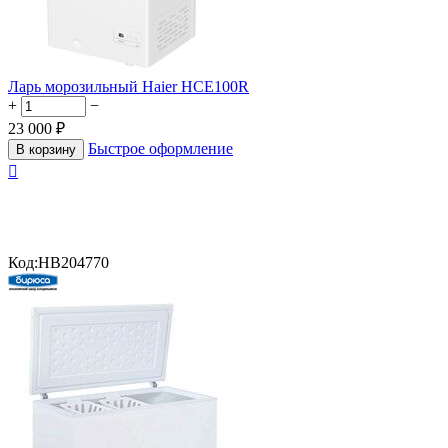
Ларь морозильный Haier HCE100R
+
−
23 000
₽
Быстрое оформление
В корзину

Код:
HB204770