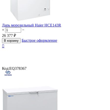
Ларь морозильный Haier HCE143R
+
−
26 377
₽
Быстрое оформление
В корзину

Код:
EQ378367