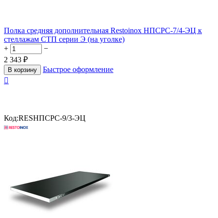
Полка средняя дополнительная Restoinox НПСРС-7/4-ЭЦ к
стеллажам СТП серии Э (на уголке)
+
−
2 343
₽
Быстрое оформление
В корзину

Код:
RESНПСРС-9/3-ЭЦ