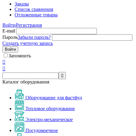
Заказы
Список сравнения
Отложенные товары
Войти
Регистрация
E-mail
Пароль
Забыли пароль?
Создать учетную запись
Войти
Запомнить



Каталог оборудования
Оборудование для фастфуд
Тепловое оборудование
Электро-механическое
Посудомоечное