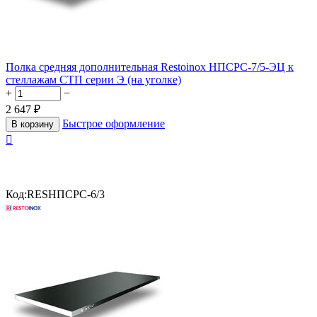
Полка средняя дополнительная Restoinox НПСРС-7/5-ЭЦ к
стеллажам СТП серии Э (на уголке)
+
−
2 647
₽
Быстрое оформление
В корзину

Код:
RESНПСРС-6/3