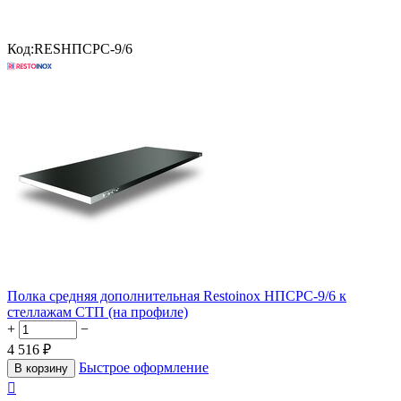
Код:
RESНПСРС-9/6
Полка средняя дополнительная Restoinox НПСРС-9/6 к
стеллажам СТП (на профиле)
+
−
4 516
₽
Быстрое оформление
В корзину
