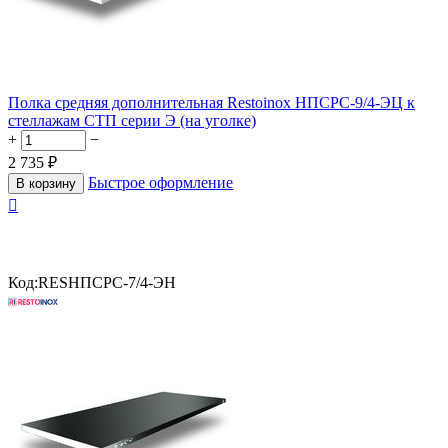
Полка средняя дополнительная Restoinox НПСРС-9/4-ЭЦ к
стеллажам СТП серии Э (на уголке)
+
−
2 735
₽
Быстрое оформление
В корзину

Код:
RESНПСРС-7/4-ЭН