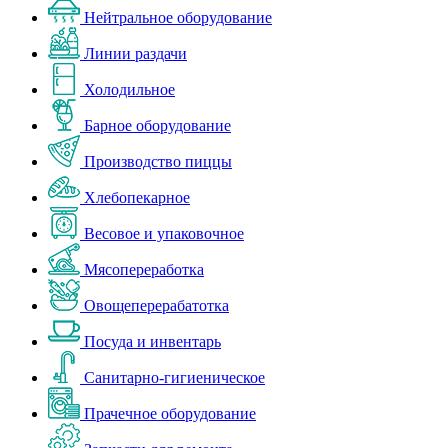
Нейтральное оборудование
Линии раздачи
Холодильное
Барное оборудование
Производство пиццы
Хлебопекарное
Весовое и упаковочное
Мясопереработка
Овощеперерабатотка
Посуда и инвентарь
Санитарно-гигиеническое
Прачечное оборудование