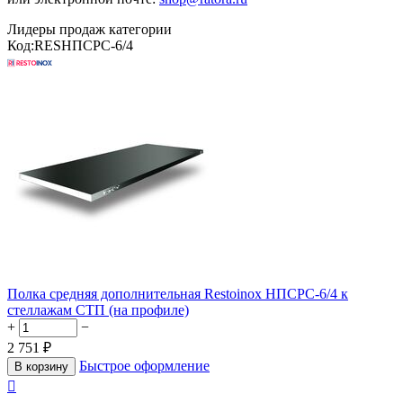
Лидеры продаж категории
Код:
RESНПСРС-6/4
Полка средняя дополнительная Restoinox НПСРС-6/4 к
стеллажам СТП (на профиле)
+
−
2 751
₽
Быстрое оформление
В корзину
