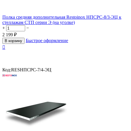
Полка средняя дополнительная Restoinox НПСРС-8/3-ЭЦ к
стеллажам СТП серии Э (на уголке)
+
−
2 199
₽
Быстрое оформление
В корзину

Код:
RESНПСРС-7/4-ЭЦ