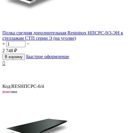
Полка средняя дополнительная Restoinox НПСРС-9/3-ЭН к
стеллажам СТП серии Э (на уголке)
+
−
2 748
₽
Быстрое оформление
В корзину

Код:
RESНПСРС-6/4