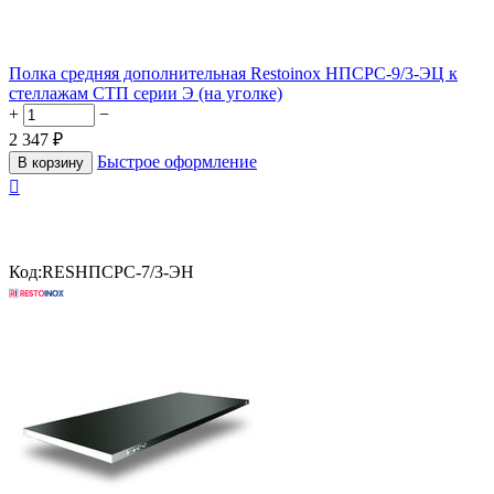
Полка средняя дополнительная Restoinox НПСРС-9/3-ЭЦ к
стеллажам СТП серии Э (на уголке)
+
−
2 347
₽
Быстрое оформление
В корзину

Код:
RESНПСРС-7/3-ЭН