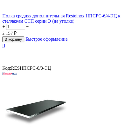
Полка средняя дополнительная Restoinox НПСРС-6/4-ЭЦ к
стеллажам СТП серии Э (на уголке)
+
−
2 157
₽
Быстрое оформление
В корзину

Код:
RESНПСРС-8/3-ЭЦ