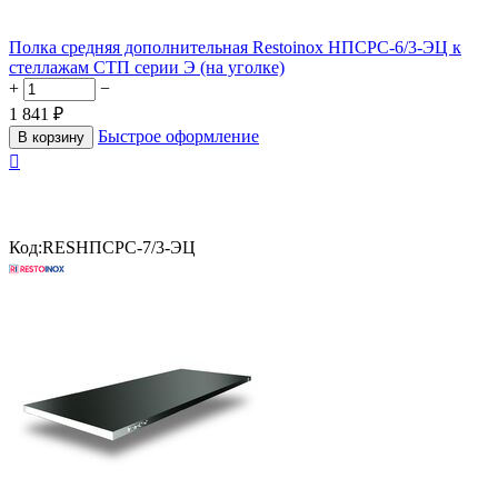
Полка средняя дополнительная Restoinox НПСРС-6/3-ЭЦ к
стеллажам СТП серии Э (на уголке)
+
−
1 841
₽
Быстрое оформление
В корзину

Код:
RESНПСРС-7/3-ЭЦ