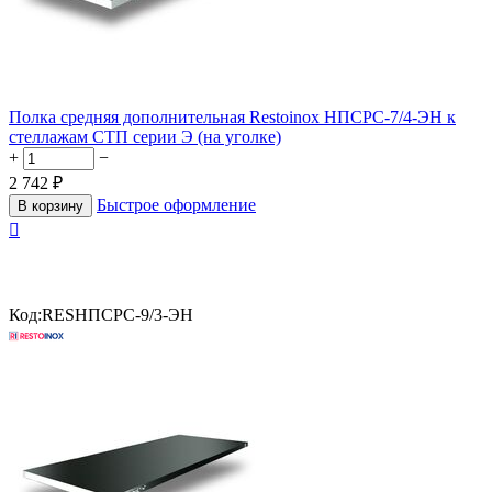
Полка средняя дополнительная Restoinox НПСРС-7/4-ЭН к
стеллажам СТП серии Э (на уголке)
+
−
2 742
₽
Быстрое оформление
В корзину

Код:
RESНПСРС-9/3-ЭН