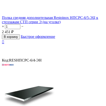
Полка средняя дополнительная Restoinox НПСРС-6/5-ЭЦ к
стеллажам СТП серии Э (на уголке)
+
−
2 451
₽
Быстрое оформление
В корзину

Код:
RESНПСРС-6/4-ЭН