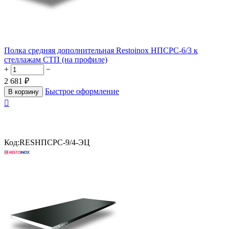
Полка средняя дополнительная Restoinox НПСРС-6/3 к
стеллажам СТП (на профиле)
+
−
2 681
₽
Быстрое оформление
В корзину

Код:
RESНПСРС-9/4-ЭЦ