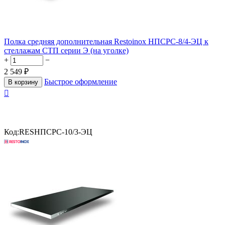
Полка средняя дополнительная Restoinox НПСРС-8/4-ЭЦ к
стеллажам СТП серии Э (на уголке)
+
−
2 549
₽
Быстрое оформление
В корзину

Код:
RESНПСРС-10/3-ЭЦ