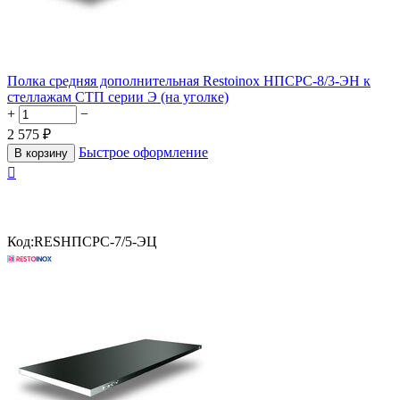
Полка средняя дополнительная Restoinox НПСРС-8/3-ЭН к
стеллажам СТП серии Э (на уголке)
+
−
2 575
₽
Быстрое оформление
В корзину

Код:
RESНПСРС-7/5-ЭЦ