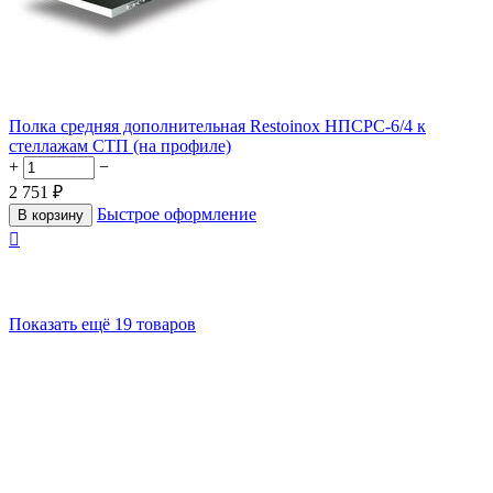
Полка средняя дополнительная Restoinox НПСРС-6/4 к
стеллажам СТП (на профиле)
+
−
2 751
₽
Быстрое оформление
В корзину

Показать ещё 19 товаров