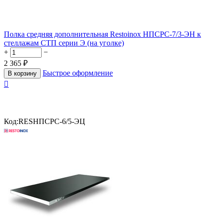
Полка средняя дополнительная Restoinox НПСРС-7/3-ЭН к
стеллажам СТП серии Э (на уголке)
+
−
2 365
₽
Быстрое оформление
В корзину

Код:
RESНПСРС-6/5-ЭЦ