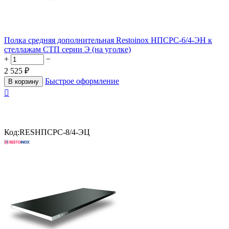
Полка средняя дополнительная Restoinox НПСРС-6/4-ЭН к
стеллажам СТП серии Э (на уголке)
+
−
2 525
₽
Быстрое оформление
В корзину

Код:
RESНПСРС-8/4-ЭЦ