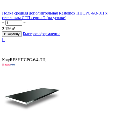
Полка средняя дополнительная Restoinox НПСРС-6/3-ЭН к
стеллажам СТП серии Э (на уголке)
+
−
2 156
₽
Быстрое оформление
В корзину

Код:
RESНПСРС-6/4-ЭЦ