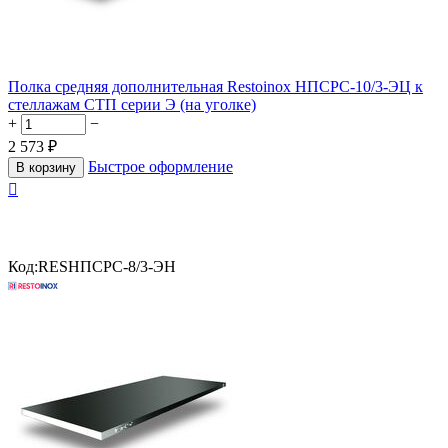
Полка средняя дополнительная Restoinox НПСРС-10/3-ЭЦ к
стеллажам СТП серии Э (на уголке)
+
−
2 573
₽
Быстрое оформление
В корзину

Код:
RESНПСРС-8/3-ЭН