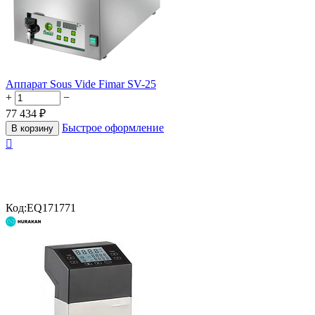
Аппарат Sous Vide Fimar SV-25
+
−
77 434
₽
Быстрое оформление
В корзину

Код:
EQ171771