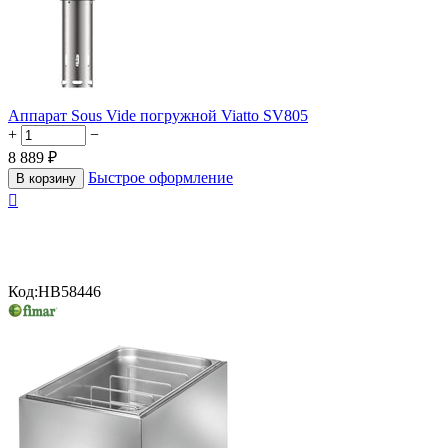
Аппарат Sous Vide погружной Viatto SV805
+
−
8 889
₽
Быстрое оформление
В корзину

Код:
HB58446