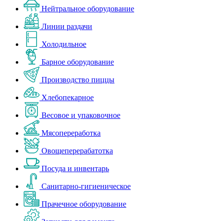
Нейтральное оборудование
Линии раздачи
Холодильное
Барное оборудование
Производство пиццы
Хлебопекарное
Весовое и упаковочное
Мясопереработка
Овощеперерабатотка
Посуда и инвентарь
Санитарно-гигиеническое
Прачечное оборудование