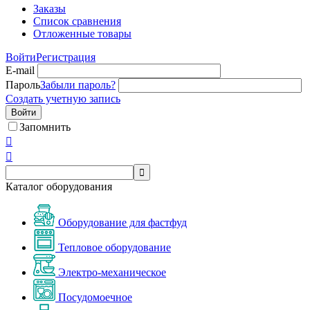
Заказы
Список сравнения
Отложенные товары
Войти
Регистрация
E-mail
Пароль
Забыли пароль?
Создать учетную запись
Войти
Запомнить



Каталог оборудования
Оборудование для фастфуд
Тепловое оборудование
Электро-механическое
Посудомоечное