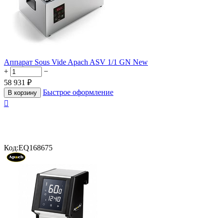
Аппарат Sous Vide Apach ASV 1/1 GN New
+
−
58 931
₽
Быстрое оформление
В корзину

Код:
EQ168675