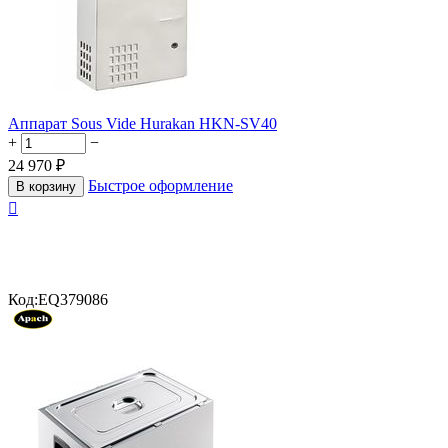
Аппарат Sous Vide Hurakan HKN-SV40
+
−
24 970
₽
Быстрое оформление
В корзину

Код:
EQ379086