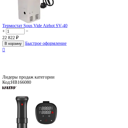
Термостат Sous Vide Airhot SV-40
+
−
22 822
₽
Быстрое оформление
В корзину

Лидеры продаж категории
Код:
HB166080