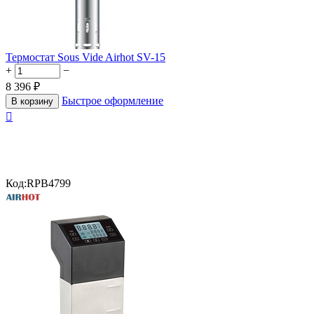
Термостат Sous Vide Airhot SV-15
+
−
8 396
₽
Быстрое оформление
В корзину

Код:
RPB4799