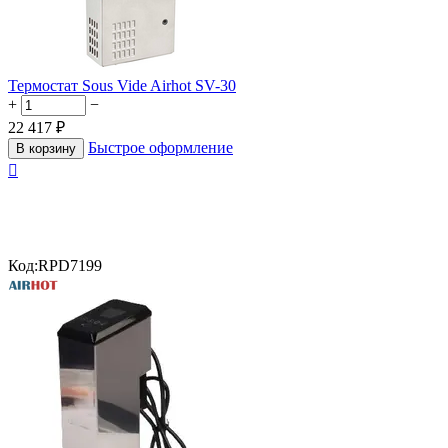
Термостат Sous Vide Airhot SV-30
+
−
22 417
₽
Быстрое оформление
В корзину

Код:
RPD7199