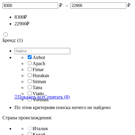
₽
–
₽
8300
₽
22900
₽
Бренд: (1)
Airhot
Apach
Fimar
Hurakan
Sirman
Tatra
Viatto

Показать все
Спрятать
(8)
Vortmax
По этим критериям поиска ничего не найдено
Страна происхождения:
Италия
Китай