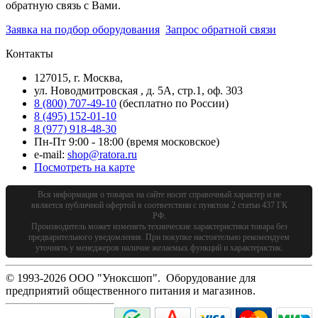
обратную связь с Вами.
Заявка на подбор оборудования
Запрос обратной связи
Контакты
127015, г. Москва,
ул. Новодмитровская , д. 5А, стр.1, оф. 303
8 (800) 707-49-10
(бесплатно по России)
8 (495) 152-01-10
8 (977) 918-48-30
Пн-Пт 9:00 - 18:00 (время московское)
e-mail:
shop@ratora.ru
Посмотреть на карте
Вся информация о товарах на сайте носит справочный характер и не
является публичной офертой в соответствии с пунктом 2 статьи 437 ГК
РФ.
Производитель может изменять технические характеристики товара без
предварительного уведомления. При покупке настоятельно рекомендуем
уточнять у менеджеров наличие желаемых функций и характеристик.
© 1993-2026 ООО "Уноксшоп". Оборудование для
предприятий общественного питания и магазинов.