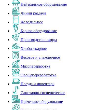
Нейтральное оборудование
Линии раздачи
Холодильное
Барное оборудование
Производство пиццы
Хлебопекарное
Весовое и упаковочное
Мясопереработка
Овощеперерабатотка
Посуда и инвентарь
Санитарно-гигиеническое
Прачечное оборудование