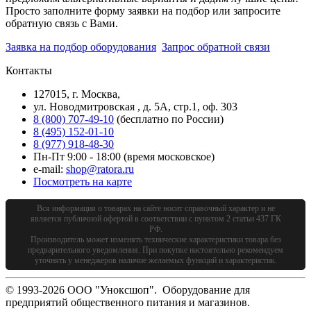
Просто заполните форму заявки на подбор или запросите
обратную связь с Вами.
Заявка на подбор оборудования
Запрос обратной связи
Контакты
127015, г. Москва,
ул. Новодмитровская , д. 5А, стр.1, оф. 303
8 (800) 707-49-10
(бесплатно по России)
8 (495) 152-01-10
8 (977) 918-48-30
Пн-Пт 9:00 - 18:00 (время московское)
e-mail:
shop@ratora.ru
Посмотреть на карте
Вся информация о товарах на сайте носит справочный характер и не
является публичной офертой в соответствии с пунктом 2 статьи 437 ГК
РФ.
Производитель может изменять технические характеристики товара без
предварительного уведомления. При покупке настоятельно рекомендуем
уточнять у менеджеров наличие желаемых функций и характеристик.
© 1993-2026 ООО "Уноксшоп". Оборудование для
предприятий общественного питания и магазинов.