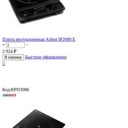
Плита индукционная Airhot IP2000 E
+
−
2 924
₽
Быстрое оформление
В корзину

Код:
RPD3086