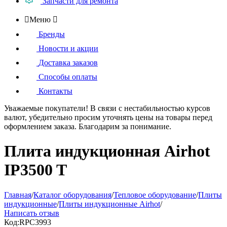
Запчасти для ремонта

Меню

Бренды
Новости и акции
Доставка заказов
Способы оплаты
Контакты
Уважаемые покупатели!
В связи с нестабильностью курсов
валют, убедительно просим уточнять цены на товары
перед
оформлением
заказа. Благодарим за понимание.
Плита индукционная Airhot
IP3500 T
Главная
/
Каталог оборудования
/
Тепловое оборудование
/
Плиты
индукционные
/
Плиты индукционные Airhot
/
Написать отзыв
Код:
RPC3993