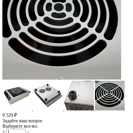
9 529
₽
Задайте ваш вопрос
Выберите кол-во:
+
−