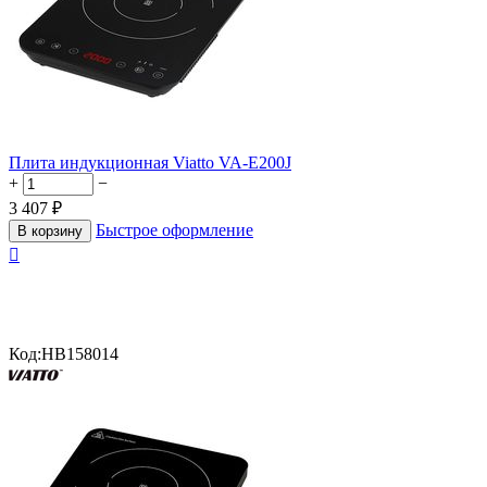
Плита индукционная Viatto VA-E200J
+
−
3 407
₽
Быстрое оформление
В корзину

Код:
HB158014