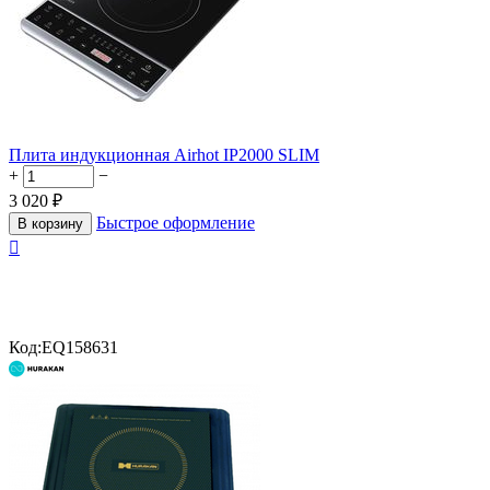
Плита индукционная Airhot IP2000 SLIM
+
−
3 020
₽
Быстрое оформление
В корзину

Код:
EQ158631