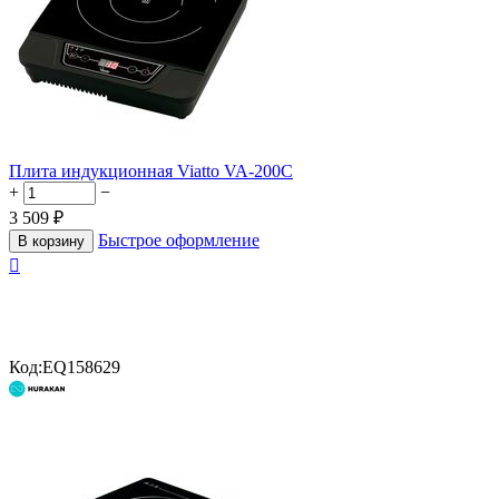
Плита индукционная Viatto VA-200C
+
−
3 509
₽
Быстрое оформление
В корзину

Код:
EQ158629