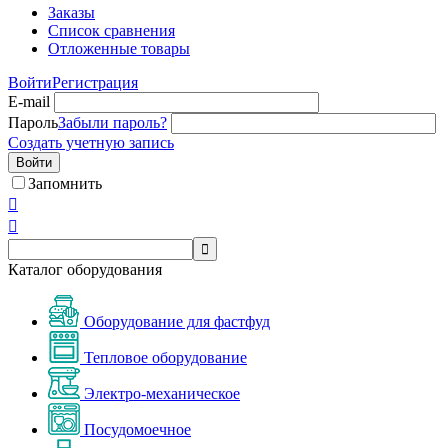
Заказы
Список сравнения
Отложенные товары
Войти
Регистрация
E-mail
Пароль
Забыли пароль?
Создать учетную запись
Войти
Запомнить



Каталог оборудования
Оборудование для фастфуд
Тепловое оборудование
Электро-механическое
Посудомоечное