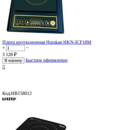
Плита индукционная Hurakan HKN-ICF18M
+
−
3 128
₽
Быстрое оформление
В корзину

Код:
HB158012