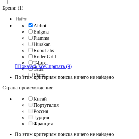
Бренд: (1)
Airhot
Enigma
Fiamma
Hurakan
RoboLabs
Roller Grill
T-Lux

Показать все
Спрятать
(9)
Tatra
Viatto
По этим критериям поиска ничего не найдено
Страна происхождения:
Китай
Португалия
Россия
Турция
Франция
По этим критериям поиска ничего не найдено