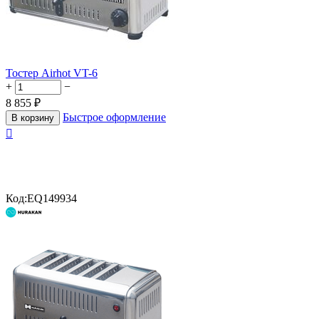
Тостер Airhot VT-6
+
−
8 855
₽
Быстрое оформление
В корзину

Код:
EQ149934