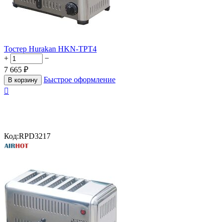
Тостер Hurakan HKN-TPT4
+
−
7 665
₽
Быстрое оформление
В корзину

Код:
RPD3217