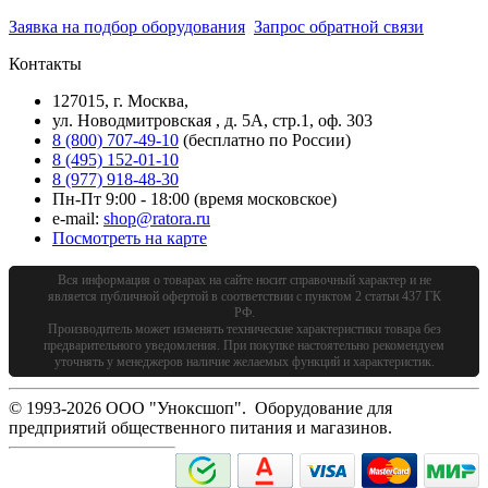
Заявка на подбор оборудования
Запрос обратной связи
Контакты
127015, г. Москва,
ул. Новодмитровская , д. 5А, стр.1, оф. 303
8 (800) 707-49-10
(бесплатно по России)
8 (495) 152-01-10
8 (977) 918-48-30
Пн-Пт 9:00 - 18:00 (время московское)
e-mail:
shop@ratora.ru
Посмотреть на карте
Вся информация о товарах на сайте носит справочный характер и не
является публичной офертой в соответствии с пунктом 2 статьи 437 ГК
РФ.
Производитель может изменять технические характеристики товара без
предварительного уведомления. При покупке настоятельно рекомендуем
уточнять у менеджеров наличие желаемых функций и характеристик.
© 1993-2026 ООО "Уноксшоп". Оборудование для
предприятий общественного питания и магазинов.