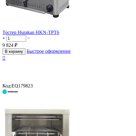
Тостер Hurakan HKN-TPT6
+
−
9 824
₽
Быстрое оформление
В корзину

Код:
EQ179823