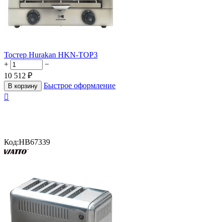
Тостер Hurakan HKN-TOP3
+
−
10 512
₽
Быстрое оформление
В корзину

Код:
HB67339