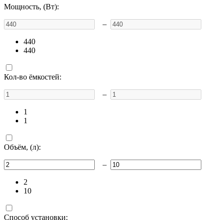
Мощность, (Вт):
–
440
440
Кол-во ёмкостей:
–
1
1
Объём, (л):
–
2
10
Способ установки: