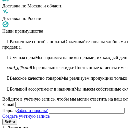
Доставка по Москве и области
Доставка по России
Наши преимущества

Различные способы оплаты
Оплачивайте товары удобными ва
продавца.

Лучшая цена
Мы гордимся нашими ценами, их каждый день 
card_giftcard
Персональные скидки
Постоянные клиенты имею

Высокое качество товаров
Мы реализуем продукцию только 

Большой ассортимент в наличии
Мы имеем собственные скл
Войдите в учётную запись, чтобы мы могли ответить на ваш e-m
E-mail
Пароль
Забыли пароль?
Создать учетную запись
Войти
Запомнить