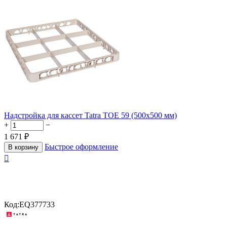
Надстройка для кассет Tatra TOE 59 (500х500 мм)
+
−
1 671
₽
Быстрое оформление
В корзину

Код:
EQ377733