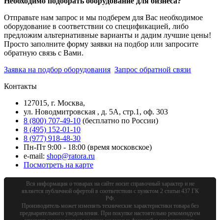
Необходимо подобрать оборудование для бизнеса?
Отправьте нам запрос и мы подберем для Вас необходимое
оборудование в соответствии со спецификацией, либо
предложим альтернативные варианты и дадим лучшие цены!
Просто заполните форму заявки на подбор или запросите
обратную связь с Вами.
Заявка на подбор оборудования
Запрос обратной связи
Контакты
127015, г. Москва,
ул. Новодмитровская , д. 5А, стр.1, оф. 303
8 (800) 707-49-10
(бесплатно по России)
8 (495) 152-01-10
8 (977) 918-48-30
Пн-Пт 9:00 - 18:00 (время московское)
e-mail:
shop@ratora.ru
Посмотреть на карте
Вся информация о товарах на сайте носит справочный характер и не
является публичной офертой в соответствии с пунктом 2 статьи 437 ГК
РФ.
Производитель может изменять технические характеристики товара без
предварительного уведомления. При покупке настоятельно рекомендуем