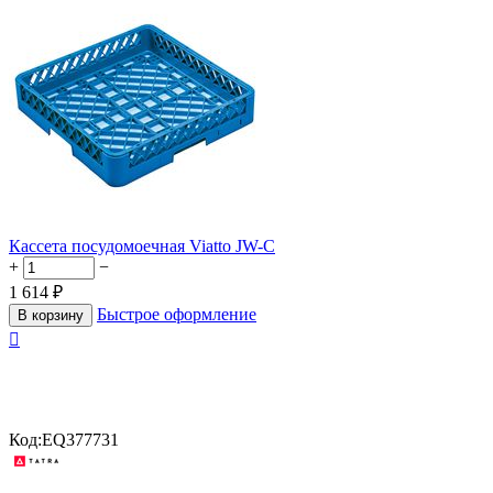
Кассета посудомоечная Viatto JW-C
+
−
1 614
₽
Быстрое оформление
В корзину

Код:
EQ377731