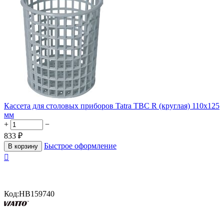
Кассета для столовых приборов Tatra TBC R (круглая) 110х125
мм
+
−
833
₽
Быстрое оформление
В корзину

Код:
HB159740