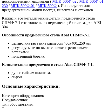
посудомоечными машинами (
МПК-500Ф-02
/
МПК-500Ф-01-
230
/
МПК-500Ф-01
/
МПК-500Ф
). Используется для
предварительной мойки посуды, инвентаря и стаканов.
Каркас и все металлические детали предмоечного стола
СПМФ-7-1 изготовлены из нержавеющей стали марки AISI
304.
Особенности предмоечного стола Abat СПМФ-7-1.
цельнотянутая ванна размером 400x400x250 мм.
регулируемые по высоте ножки с резиновыми
вставками.
пристенный бортик.
Комплектация предмоечного стола Abat СПМФ-7-1.
душ с гибким шлангом.
сифон
Основные характеристики:
Категория оборудования:
Посудомоечное
Тип оборудования: