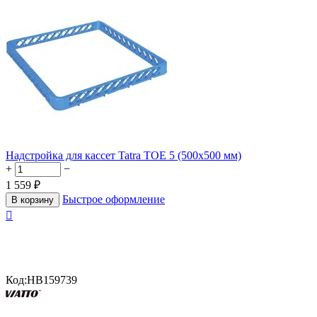
Надстройка для кассет Tatra TOE 5 (500х500 мм)
+
−
1 559
₽
Быстрое оформление
В корзину

Код:
HB159739