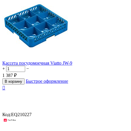
Кассета посудомоечная Viatto JW-9
+
−
1 387
₽
Быстрое оформление
В корзину

Код:
EQ210227