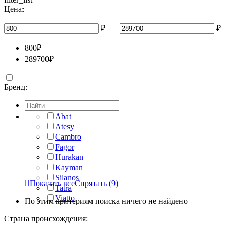
Цена:
₽
–
₽
800
₽
289700
₽
Бренд:
Abat
Atesy
Cambro
Fagor
Hurakan
Kayman
Silanos

Показать все
Спрятать
(9)
Tatra
Viatto
По этим критериям поиска ничего не найдено
Страна происхождения: