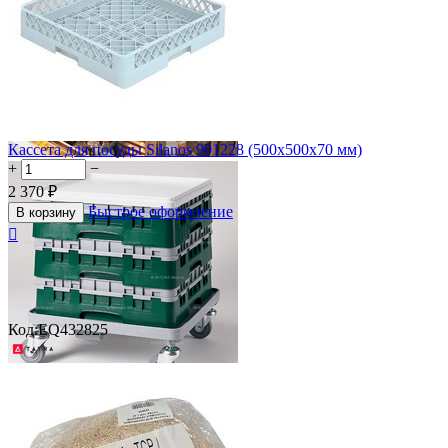
Кассета для посуды Silanos 901228 (500х500х70 мм)
+
−
2 370
₽
Быстрое оформление
В корзину

Код:
EQ432825