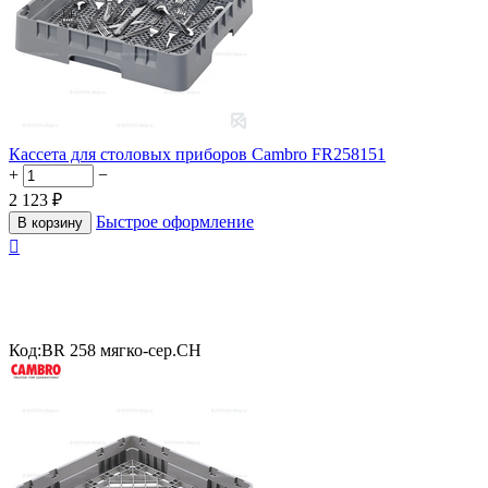
Кассета для столовых приборов Cambro FR258151
+
−
2 123
₽
Быстрое оформление
В корзину

Код:
BR 258 мягко-сер.CH