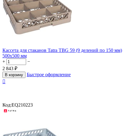
Кассета для стаканов Tatra TBG 59 (9 делений по 150 мм)
500х500 мм
+
−
2 843
₽
Быстрое оформление
В корзину

Код:
EQ210223