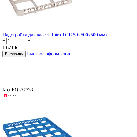
Надстройка для кассет Tatra TOE 59 (500х500 мм)
+
−
1 671
₽
Быстрое оформление
В корзину

Код:
EQ377733