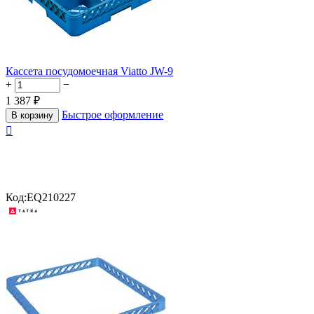
Кассета посудомоечная Viatto JW-9
+
−
1 387
₽
Быстрое оформление
В корзину

Код:
EQ210227