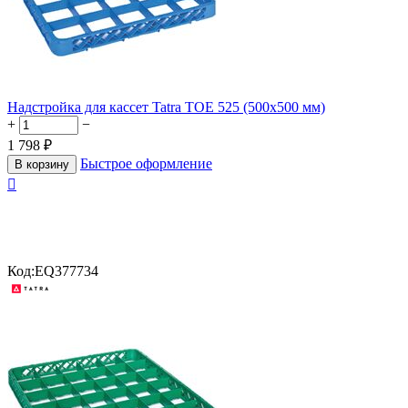
Надстройка для кассет Tatra TOE 525 (500х500 мм)
+
−
1 798
₽
Быстрое оформление
В корзину

Код:
EQ377734