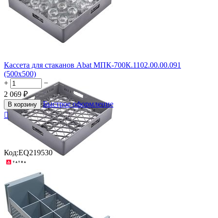
Кассета для стаканов Abat МПК-700К.1102.00.00.091
(500х500)
+
−
2 069
₽
Быстрое оформление
В корзину

Код:
EQ219530