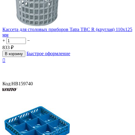
Кассета для столовых приборов Tatra TBC R (круглая) 110х125
мм
+
−
833
₽
Быстрое оформление
В корзину

Код:
HB159740