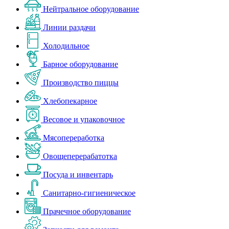
Нейтральное оборудование
Линии раздачи
Холодильное
Барное оборудование
Производство пиццы
Хлебопекарное
Весовое и упаковочное
Мясопереработка
Овощеперерабатотка
Посуда и инвентарь
Санитарно-гигиеническое
Прачечное оборудование