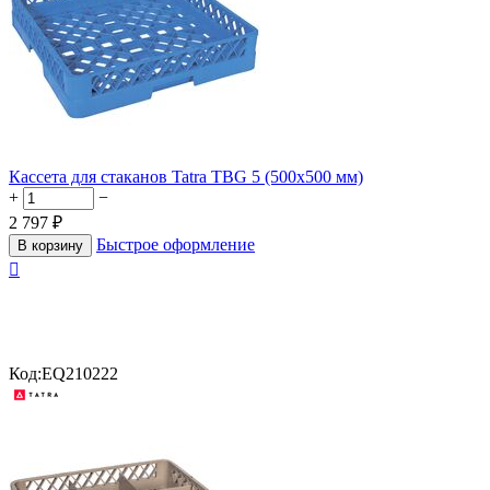
Кассета для стаканов Tatra TBG 5 (500х500 мм)
+
−
2 797
₽
Быстрое оформление
В корзину

Код:
EQ210222