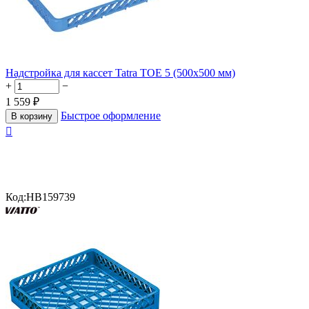
Надстройка для кассет Tatra TOE 5 (500х500 мм)
+
−
1 559
₽
Быстрое оформление
В корзину

Код:
HB159739