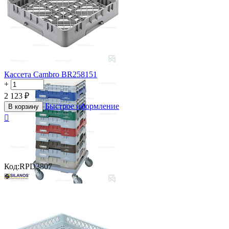
Кассета Cambro BR258151
+
−
2 123
₽
Быстрое оформление
В корзину

Код:
RPD3807