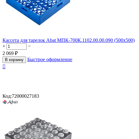
Кассета для тарелок Abat МПК-700К.1102.00.00.090 (500х500)
+
−
2 069
₽
Быстрое оформление
В корзину

Код:
72000027183