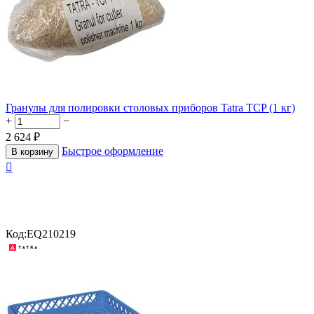
Гранулы для полировки столовых приборов Tatra TCP (1 кг)
+
−
2 624
₽
Быстрое оформление
В корзину

Код:
EQ210219