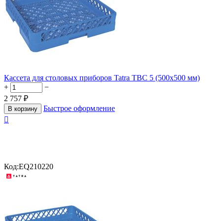
Кассета для столовых приборов Tatra TBC 5 (500х500 мм)
+
−
2 757
₽
Быстрое оформление
В корзину

Код:
EQ210220