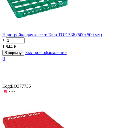
Надстройка для кассет Tatra TOE 536 (500х500 мм)
+
−
1 844
₽
Быстрое оформление
В корзину

Код:
EQ377735