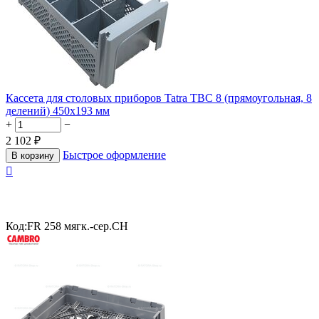
Кассета для столовых приборов Tatra TBC 8 (прямоугольная, 8
делений) 450х193 мм
+
−
2 102
₽
Быстрое оформление
В корзину

Код:
FR 258 мягк.-сер.CH