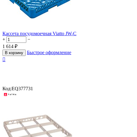
Кассета посудомоечная Viatto JW-C
+
−
1 614
₽
Быстрое оформление
В корзину

Код:
EQ377731