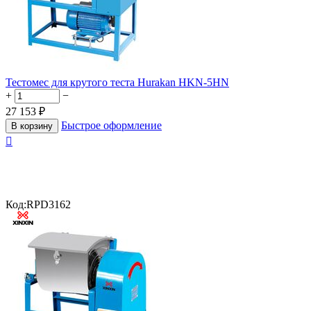
Тестомес для крутого теста Hurakan HKN-5HN
+
−
27 153
₽
Быстрое оформление
В корзину

Код:
RPD3162