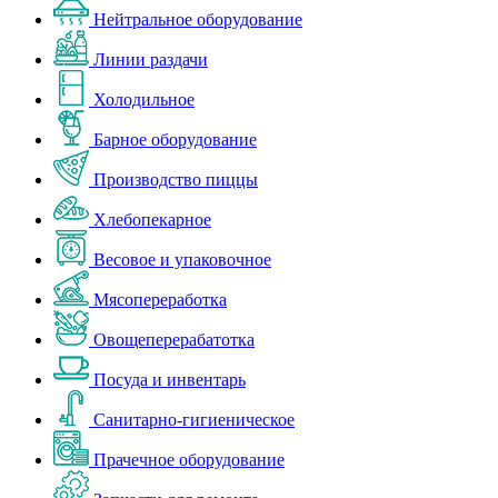
Нейтральное оборудование
Линии раздачи
Холодильное
Барное оборудование
Производство пиццы
Хлебопекарное
Весовое и упаковочное
Мясопереработка
Овощеперерабатотка
Посуда и инвентарь
Санитарно-гигиеническое
Прачечное оборудование