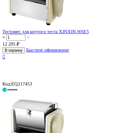
Тестомес для крутого теста XINXIN HSE5
+
−
12 295
₽
Быстрое оформление
В корзину

Код:
EQ217453