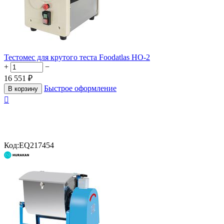
Тестомес для крутого теста Foodatlas HO-2
+
−
16 551
₽
Быстрое оформление
В корзину

Код:
EQ217454