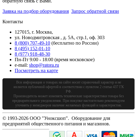
обратную связь с Вами.
Заявка на подбор оборудования
Запрос обратной связи
Контакты
127015, г. Москва,
ул. Новодмитровская , д. 5А, стр.1, оф. 303
8 (800) 707-49-10
(бесплатно по России)
8 (495) 152-01-10
8 (977) 918-48-30
Пн-Пт 9:00 - 18:00 (время московское)
e-mail:
shop@ratora.ru
Посмотреть на карте
Вся информация о товарах на сайте носит справочный характер и не
является публичной офертой в соответствии с пунктом 2 статьи 437 ГК
РФ.
Производитель может изменять технические характеристики товара без
предварительного уведомления. При покупке настоятельно рекомендуем
уточнять у менеджеров наличие желаемых функций и характеристик.
© 1993-2026 ООО "Уноксшоп". Оборудование для
предприятий общественного питания и магазинов.