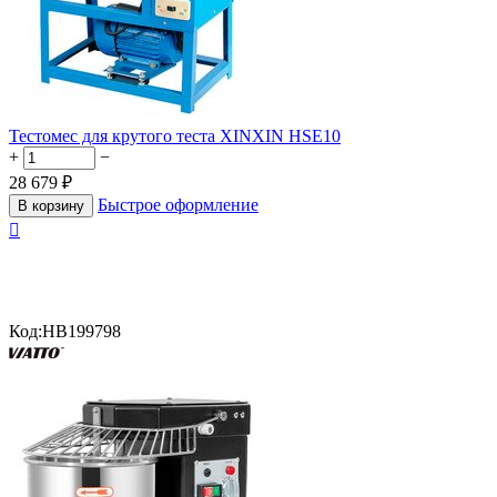
Тестомес для крутого теста XINXIN HSE10
+
−
28 679
₽
Быстрое оформление
В корзину

Код:
HB199798