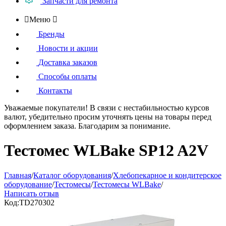
Запчасти для ремонта

Меню

Бренды
Новости и акции
Доставка заказов
Способы оплаты
Контакты
Уважаемые покупатели!
В связи с нестабильностью курсов
валют, убедительно просим уточнять цены на товары
перед
оформлением
заказа. Благодарим за понимание.
Тестомес WLBake SP12 A2V
Главная
/
Каталог оборудования
/
Хлебопекарное и кондитерское
оборудование
/
Тестомесы
/
Тестомесы WLBake
/
Написать отзыв
Код:
TD270302