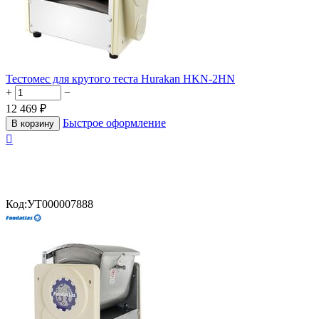
Тестомес для крутого теста Hurakan HKN-2HN
+
−
12 469
₽
Быстрое оформление
В корзину

Код:
УТ000007888