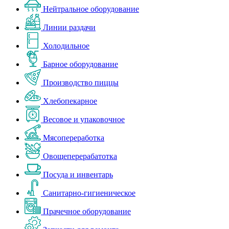
Нейтральное оборудование
Линии раздачи
Холодильное
Барное оборудование
Производство пиццы
Хлебопекарное
Весовое и упаковочное
Мясопереработка
Овощеперерабатотка
Посуда и инвентарь
Санитарно-гигиеническое
Прачечное оборудование