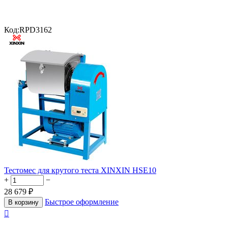
Код:
RPD3162
Тестомес для крутого теста XINXIN HSE10
+
−
28 679
₽
Быстрое оформление
В корзину
