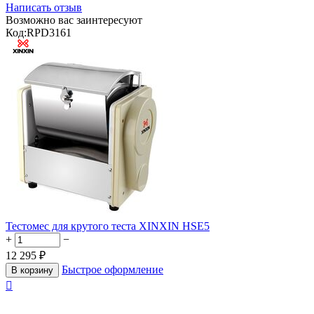
Написать отзыв
Возможно вас заинтересуют
Код:
RPD3161
Тестомес для крутого теста XINXIN HSE5
+
−
12 295
₽
Быстрое оформление
В корзину
