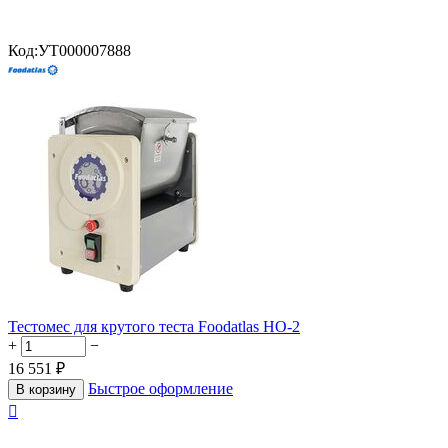
Код:
УТ000007888
Тестомес для крутого теста Foodatlas HO-2
+
−
16 551
₽
Быстрое оформление
В корзину
