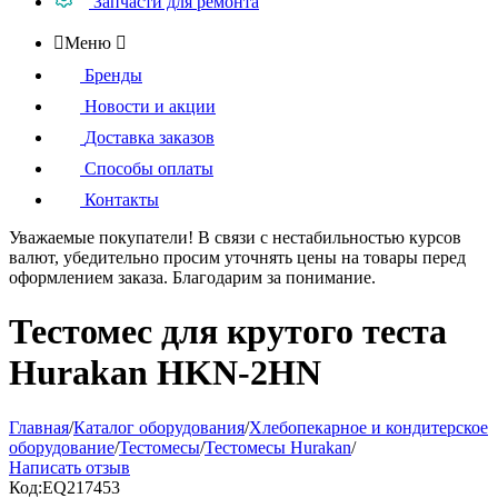
Запчасти для ремонта

Меню

Бренды
Новости и акции
Доставка заказов
Способы оплаты
Контакты
Уважаемые покупатели!
В связи с нестабильностью курсов
валют, убедительно просим уточнять цены на товары
перед
оформлением
заказа. Благодарим за понимание.
Тестомес для крутого теста
Hurakan HKN-2HN
Главная
/
Каталог оборудования
/
Хлебопекарное и кондитерское
оборудование
/
Тестомесы
/
Тестомесы Hurakan
/
Написать отзыв
Код:
EQ217453