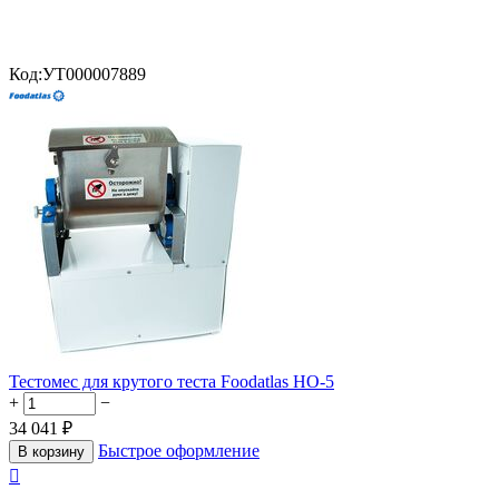
Код:
УТ000007889
Тестомес для крутого теста Foodatlas HO-5
+
−
34 041
₽
Быстрое оформление
В корзину
