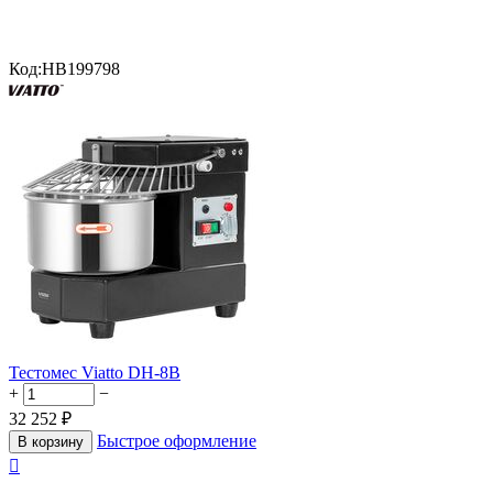
Код:
HB199798
Тестомес Viatto DH-8B
+
−
32 252
₽
Быстрое оформление
В корзину
