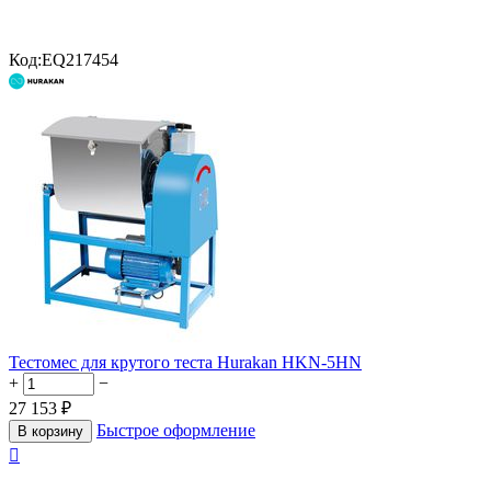
Код:
EQ217454
Тестомес для крутого теста Hurakan HKN-5HN
+
−
27 153
₽
Быстрое оформление
В корзину
