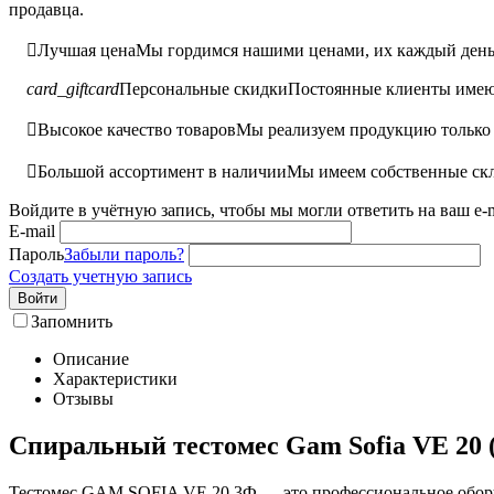
продавца.

Лучшая цена
Мы гордимся нашими ценами, их каждый день 
card_giftcard
Персональные скидки
Постоянные клиенты имею

Высокое качество товаров
Мы реализуем продукцию только 

Большой ассортимент в наличии
Мы имеем собственные скл
Войдите в учётную запись, чтобы мы могли ответить на ваш e-m
E-mail
Пароль
Забыли пароль?
Создать учетную запись
Войти
Запомнить
Описание
Характеристики
Отзывы
Спиральный тестомес Gam Sofia VE 20 (
Тестомес GAM SOFIA VE 20 3Ф — это профессиональное оборудо