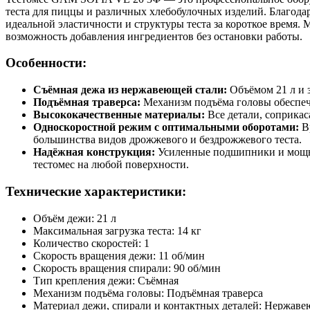
теста для пиццы и различных хлебобулочных изделий. Благодар
идеальной эластичности и структуры теста за короткое время
возможность добавления ингредиентов без остановки работы.
Особенности:
Съёмная дежа из нержавеющей стали:
Объёмом 21 л и з
Подъёмная траверса:
Механизм подъёма головы обеспечив
Высококачественные материалы:
Все детали, соприкас
Односкоростной режим с оптимальными оборотами:
Вр
большинства видов дрожжевого и бездрожжевого теста.
Надёжная конструкция:
Усиленные подшипники и мощны
тестомес на любой поверхности.
Технические характеристики:
Объём дежи: 21 л
Максимальная загрузка теста: 14 кг
Количество скоростей: 1
Скорость вращения дежи: 11 об/мин
Скорость вращения спирали: 90 об/мин
Тип крепления дежи: Съёмная
Механизм подъёма головы: Подъёмная траверса
Материал дежи, спирали и контактных деталей: Нержаве