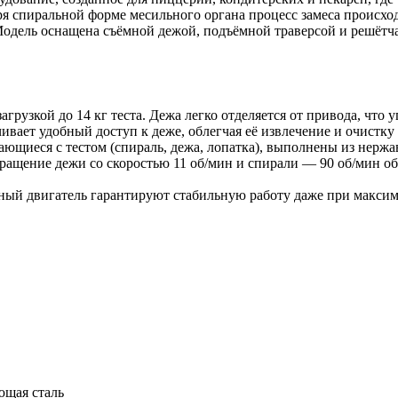
я спиральной форме месильного органа процесс замеса происход
. Модель оснащена съёмной дежой, подъёмной траверсой и решё
агрузкой до 14 кг теста. Дежа легко отделяется от привода, что
ает удобный доступ к деже, облегчая её извлечение и очистку 
ающиеся с тестом (спираль, дежа, лопатка), выполнены из нержа
ащение дежи со скоростью 11 об/мин и спирали — 90 об/мин о
й двигатель гарантируют стабильную работу даже при максима
ющая сталь