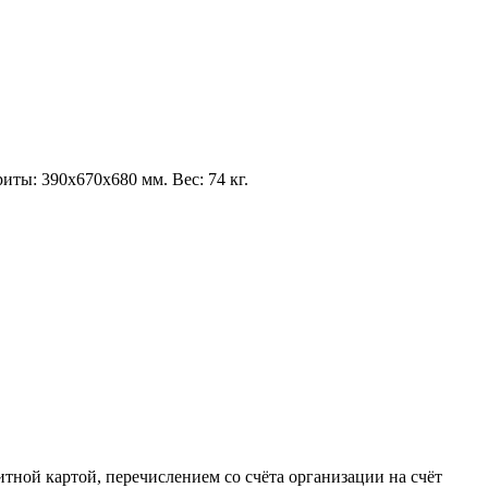
иты: 390х670х680 мм. Вес: 74 кг.
тной картой, перечислением со счёта организации на счёт