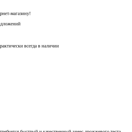
рнет-магазину!
едложений
рактически всегда в наличии
требуется быстрый и качественный замес дрожжевого теста,