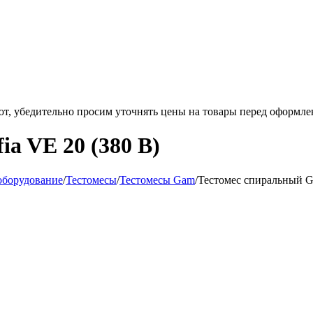
ют, убедительно просим уточнять цены на товары
перед оформле
a VE 20 (380 В)
оборудование
/
Тестомесы
/
Тестомесы Gam
/
Тестомес спиральный Ga