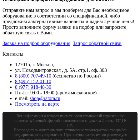
Отправьте нам запрос и мы подберем для Вас необходимое
оборудование в соответствии со спецификацией, либо
предложим альтернативные варианты и дадим лучшие цены!
Просто заполните форму заявки на подбор или запросите
обратную связь с Вами.
Заявка на подбор оборудования
Запрос обратной связи
Контакты
127015, г. Москва,
ул. Новодмитровская , д. 5А, стр.1, оф. 303
8 (800) 707-49-10
(бесплатно по России)
8 (495) 152-01-10
8 (977) 918-48-30
Пн-Пт 9:00 - 18:00 (время московское)
e-mail:
shop@ratora.ru
Посмотреть на карте
Вся информация о товарах на сайте носит справочный характер и не
является публичной офертой в соответствии с пунктом 2 статьи 437 ГК
РФ.
Производитель может изменять технические характеристики товара без
предварительного уведомления. При покупке настоятельно рекомендуем
уточнять у менеджеров наличие желаемых функций и характеристик.