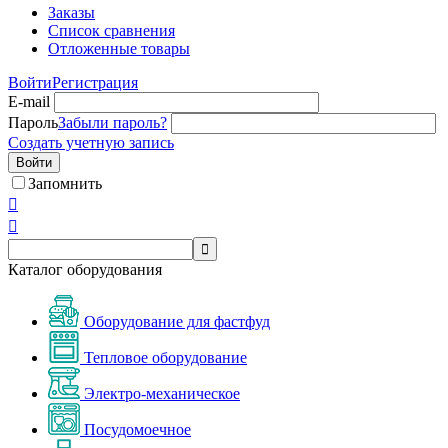
Заказы
Список сравнения
Отложенные товары
Войти
Регистрация
E-mail
Пароль
Забыли пароль?
Создать учетную запись
Войти
Запомнить



Каталог оборудования
Оборудование для фастфуд
Тепловое оборудование
Электро-механическое
Посудомоечное