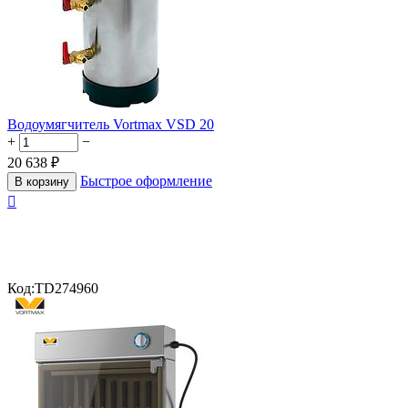
Водоумягчитель Vortmax VSD 20
+
−
20 638
₽
Быстрое оформление
В корзину

Код:
TD274960