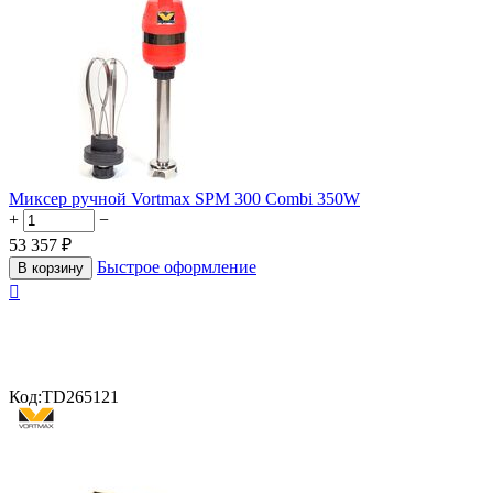
Миксер ручной Vortmax SPM 300 Combi 350W
+
−
53 357
₽
Быстрое оформление
В корзину

Код:
TD265121