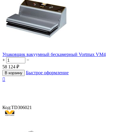
Упаковщик вакуумный бескамерный Vortmax VM4
+
−
58 124
₽
Быстрое оформление
В корзину

Код:
TD306021