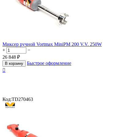
Миксер ручной Vortmax MiniPM 200 V.V. 250W
+
−
26 848
₽
Быстрое оформление
В корзину

Код:
TD270463