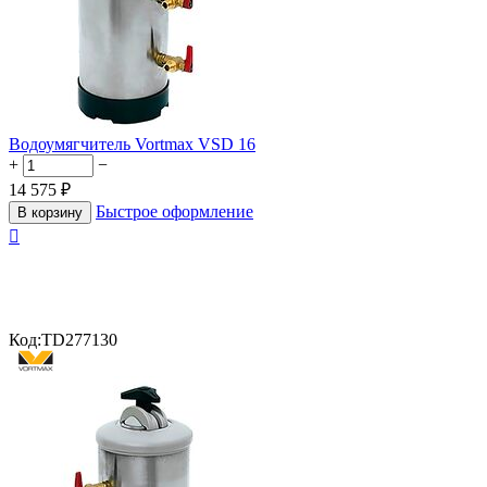
Водоумягчитель Vortmax VSD 16
+
−
14 575
₽
Быстрое оформление
В корзину

Код:
TD277130