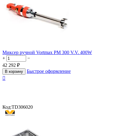
Миксер ручной Vortmax PM 300 V.V. 400W
+
−
42 292
₽
Быстрое оформление
В корзину

Код:
TD306020