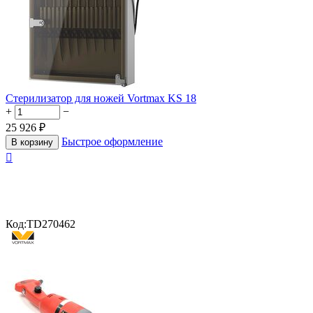
Стерилизатор для ножей Vortmax KS 18
+
−
25 926
₽
Быстрое оформление
В корзину

Код:
TD270462