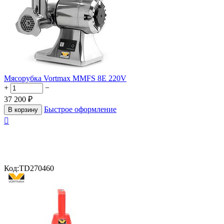
Мясорубка Vortmax MMFS 8E 220V
+
−
37 200
₽
Быстрое оформление
В корзину

Код:
TD270460