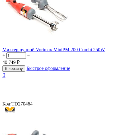
Миксер ручной Vortmax MiniPM 200 Combi 250W
+
−
40 749
₽
Быстрое оформление
В корзину

Код:
TD270464