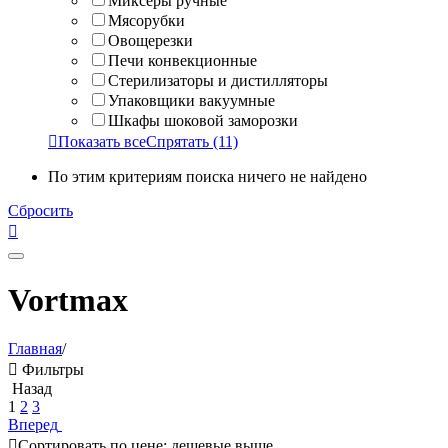
Миксеры ручные
Мясорубки
Овощерезки
Печи конвекционные
Стерилизаторы и дистилляторы
Упаковщики вакуумные
Шкафы шоковой заморозки

Показать все
Спрятать
(11)
По этим критериям поиска ничего не найдено
Сбросить

Vortmax
Главная
/

Фильтры
Назад
1
2
3
Вперед

Сортировать по цене: дешевые выше