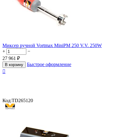
Миксер ручной Vortmax MiniPM 250 V.V. 250W
+
−
27 961
₽
Быстрое оформление
В корзину

Код:
TD265120