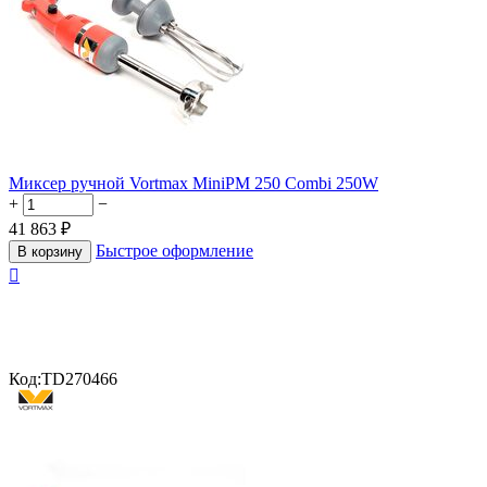
Миксер ручной Vortmax MiniPM 250 Combi 250W
+
−
41 863
₽
Быстрое оформление
В корзину

Код:
TD270466