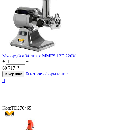
Мясорубка Vortmax MMFS 12E 220V
+
−
60 717
₽
Быстрое оформление
В корзину

Код:
TD270465