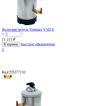
Водоумягчитель Vortmax VSD 8
+
−
11 215
₽
Быстрое оформление
В корзину

Код:
TD277132