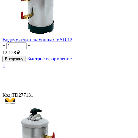
Водоумягчитель Vortmax VSD 12
+
−
12 128
₽
Быстрое оформление
В корзину

Код:
TD277131