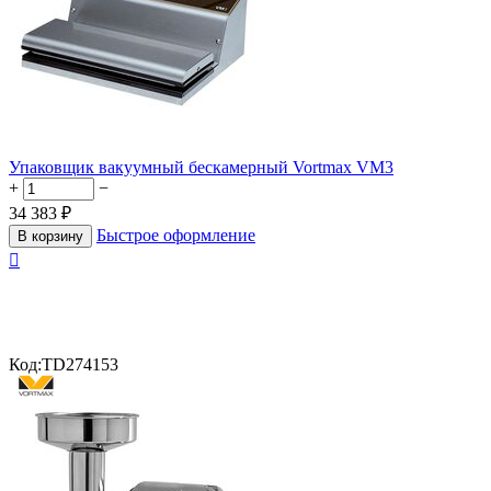
Упаковщик вакуумный бескамерный Vortmax VM3
+
−
34 383
₽
Быстрое оформление
В корзину

Код:
TD274153