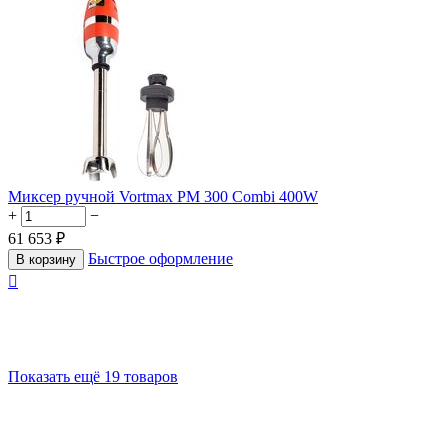
Миксер ручной Vortmax PM 300 Combi 400W
+
−
61 653
₽
Быстрое оформление
В корзину

Показать ещё 19 товаров