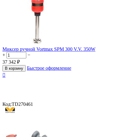
Миксер ручной Vortmax SPM 300 V.V. 350W
+
−
37 342
₽
Быстрое оформление
В корзину

Код:
TD270461