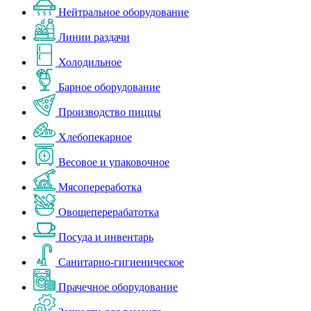
Нейтральное оборудование
Линии раздачи
Холодильное
Барное оборудование
Производство пиццы
Хлебопекарное
Весовое и упаковочное
Мясопереработка
Овощеперерабатотка
Посуда и инвентарь
Санитарно-гигиеническое
Прачечное оборудование