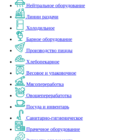
Нейтральное оборудование
Линии раздачи
Холодильное
Барное оборудование
Производство пиццы
Хлебопекарное
Весовое и упаковочное
Мясопереработка
Овощеперерабатотка
Посуда и инвентарь
Санитарно-гигиеническое
Прачечное оборудование