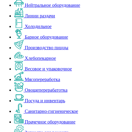
Нейтральное оборудование
Линии раздачи
Холодильное
Барное оборудование
Производство пиццы
Хлебопекарное
Весовое и упаковочное
Мясопереработка
Овощеперерабатотка
Посуда и инвентарь
Санитарно-гигиеническое
Прачечное оборудование