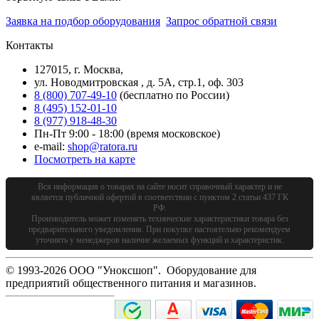
Заявка на подбор оборудования
Запрос обратной связи
Контакты
127015, г. Москва,
ул. Новодмитровская , д. 5А, стр.1, оф. 303
8 (800) 707-49-10
(бесплатно по России)
8 (495) 152-01-10
8 (977) 918-48-30
Пн-Пт 9:00 - 18:00 (время московское)
e-mail:
shop@ratora.ru
Посмотреть на карте
Вся информация о товарах на сайте носит справочный характер и не
является публичной офертой в соответствии с пунктом 2 статьи 437 ГК
РФ.
Производитель может изменять технические характеристики товара без
предварительного уведомления. При покупке настоятельно рекомендуем
уточнять у менеджеров наличие желаемых функций и характеристик.
© 1993-2026 ООО "Уноксшоп". Оборудование для
предприятий общественного питания и магазинов.