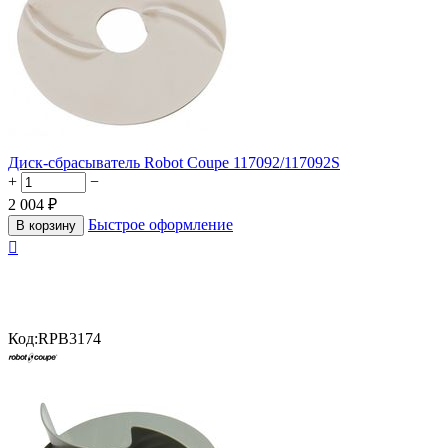
Диск-сбрасыватель Robot Coupe 117092/117092S
+
−
2 004
₽
Быстрое оформление
В корзину

Код:
RPB3174