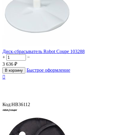
Диск-сбрасыватель Robot Coupe 103288
+
−
3 636
₽
Быстрое оформление
В корзину

Код:
HB36112