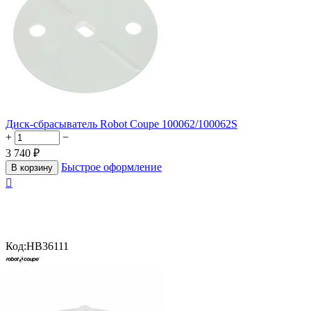
Диск-сбрасыватель Robot Coupe 100062/100062S
+
−
3 740
₽
Быстрое оформление
В корзину

Код:
HB36111