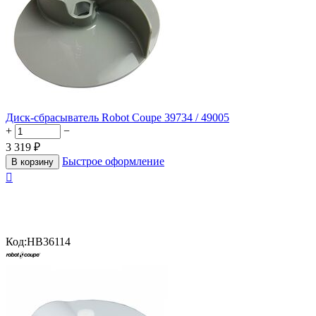
Диск-сбрасыватель Robot Coupe 39734 / 49005
+
−
3 319
₽
Быстрое оформление
В корзину

Код:
HB36114