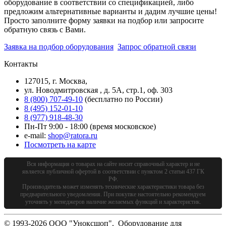
оборудование в соответствии со спецификацией, либо
предложим альтернативные варианты и дадим лучшие цены!
Просто заполните форму заявки на подбор или запросите
обратную связь с Вами.
Заявка на подбор оборудования
Запрос обратной связи
Контакты
127015, г. Москва,
ул. Новодмитровская , д. 5А, стр.1, оф. 303
8 (800) 707-49-10
(бесплатно по России)
8 (495) 152-01-10
8 (977) 918-48-30
Пн-Пт 9:00 - 18:00 (время московское)
e-mail:
shop@ratora.ru
Посмотреть на карте
Вся информация о товарах на сайте носит справочный характер и не
является публичной офертой в соответствии с пунктом 2 статьи 437 ГК
РФ.
Производитель может изменять технические характеристики товара без
предварительного уведомления. При покупке настоятельно рекомендуем
уточнять у менеджеров наличие желаемых функций и характеристик.
© 1993-2026 ООО "Уноксшоп". Оборудование для