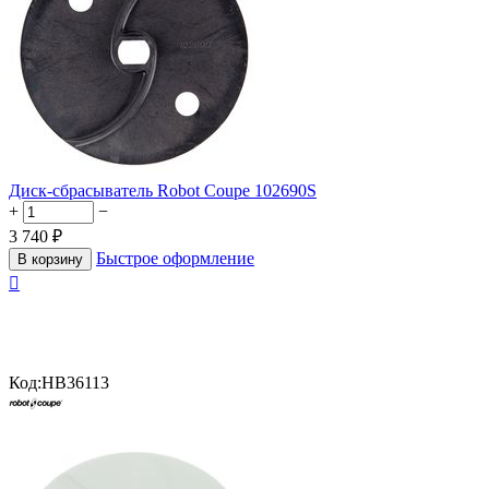
Диск-сбрасыватель Robot Coupe 102690S
+
−
3 740
₽
Быстрое оформление
В корзину

Код:
HB36113