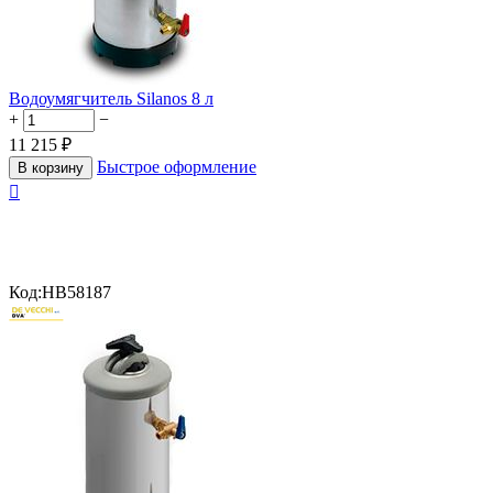
Водоумягчитель Silanos 8 л
+
−
11 215
₽
Быстрое оформление
В корзину

Код:
HB58187