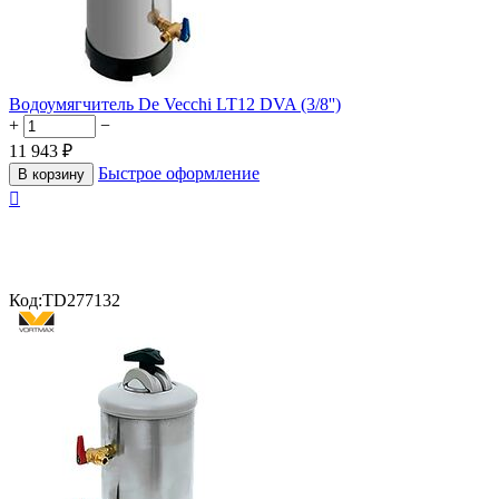
Водоумягчитель De Vecchi LT12 DVA (3/8'')
+
−
11 943
₽
Быстрое оформление
В корзину

Код:
TD277132