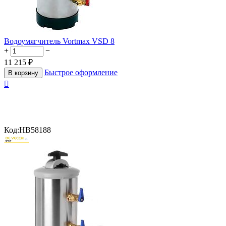
Водоумягчитель Vortmax VSD 8
+
−
11 215
₽
Быстрое оформление
В корзину

Код:
HB58188