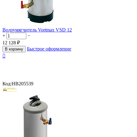
Водоумягчитель Vortmax VSD 12
+
−
12 128
₽
Быстрое оформление
В корзину

Код:
HB205539