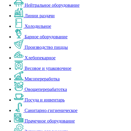
Нейтральное оборудование
Линии раздачи
Холодильное
Барное оборудование
Производство пиццы
Хлебопекарное
Весовое и упаковочное
Мясопереработка
Овощеперерабатотка
Посуда и инвентарь
Санитарно-гигиеническое
Прачечное оборудование