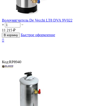
Водоумягчитель De Vecchi LT8 DVA 9V022
+
−
11 215
₽
Быстрое оформление
В корзину

Код:
RP8940