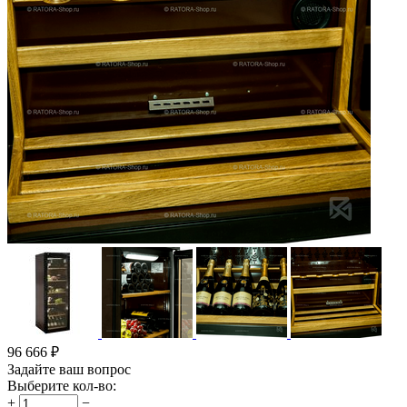
96 666
₽
Задайте ваш вопрос
Выберите кол-во:
+
−