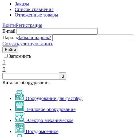
Заказы
Список сравнения
Отложенные товары
Войти
Регистрация
E-mail
Пароль
Забыли пароль?
Создать учетную запись
Войти
Запомнить



Каталог оборудования
Оборудование для фастфуд
Тепловое оборудование
Электро-механическое
Посудомоечное