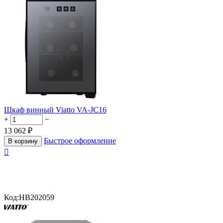
Шкаф винный Viatto VA-JC16
+
−
13 062
₽
Быстрое оформление
В корзину

Код:
HB202059