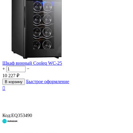
Шкаф винный Cooleq WC-25
+
−
10 227
₽
Быстрое оформление
В корзину

Код:
EQ353490