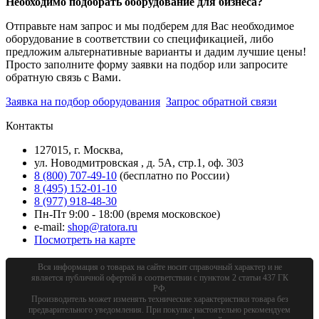
Необходимо подобрать оборудование для бизнеса?
Отправьте нам запрос и мы подберем для Вас необходимое
оборудование в соответствии со спецификацией, либо
предложим альтернативные варианты и дадим лучшие цены!
Просто заполните форму заявки на подбор или запросите
обратную связь с Вами.
Заявка на подбор оборудования
Запрос обратной связи
Контакты
127015, г. Москва,
ул. Новодмитровская , д. 5А, стр.1, оф. 303
8 (800) 707-49-10
(бесплатно по России)
8 (495) 152-01-10
8 (977) 918-48-30
Пн-Пт 9:00 - 18:00 (время московское)
e-mail:
shop@ratora.ru
Посмотреть на карте
Вся информация о товарах на сайте носит справочный характер и не
является публичной офертой в соответствии с пунктом 2 статьи 437 ГК
РФ.
Производитель может изменять технические характеристики товара без
предварительного уведомления. При покупке настоятельно рекомендуем