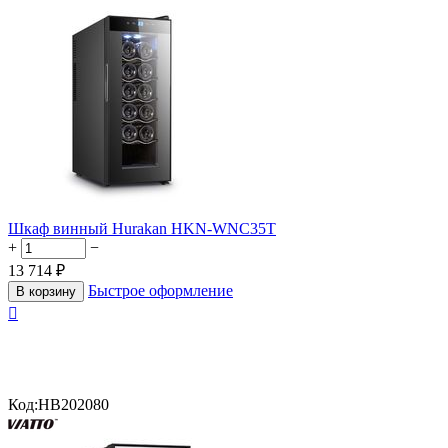
Шкаф винный Hurakan HKN-WNC35T
+
−
13 714
₽
Быстрое оформление
В корзину

Код:
HB202080