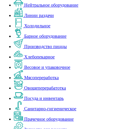
Нейтральное оборудование
Линии раздачи
Холодильное
Барное оборудование
Производство пиццы
Хлебопекарное
Весовое и упаковочное
Мясопереработка
Овощеперерабатотка
Посуда и инвентарь
Санитарно-гигиеническое
Прачечное оборудование