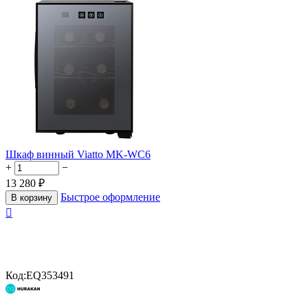
Шкаф винный Viatto MK-WC6
+
−
13 280
₽
Быстрое оформление
В корзину

Код:
EQ353491