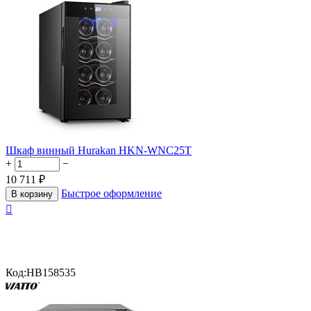
Шкаф винный Hurakan HKN-WNC25T
+
−
10 711
₽
Быстрое оформление
В корзину

Код:
HB158535