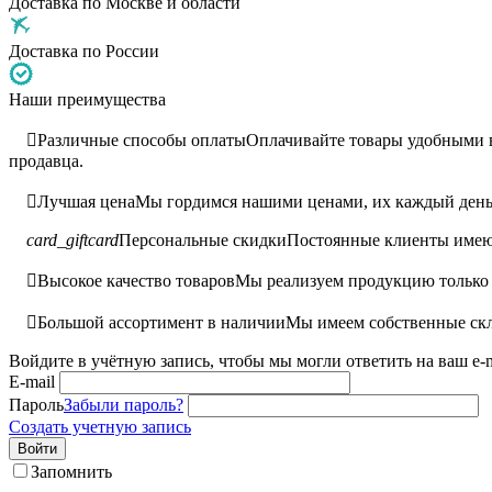
Доставка по Москве и области
Доставка по России
Наши преимущества

Различные способы оплаты
Оплачивайте товары удобными ва
продавца.

Лучшая цена
Мы гордимся нашими ценами, их каждый день 
card_giftcard
Персональные скидки
Постоянные клиенты имею

Высокое качество товаров
Мы реализуем продукцию только 

Большой ассортимент в наличии
Мы имеем собственные скл
Войдите в учётную запись, чтобы мы могли ответить на ваш e-m
E-mail
Пароль
Забыли пароль?
Создать учетную запись
Войти
Запомнить