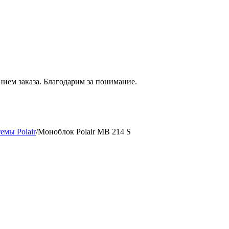
нием
заказа. Благодарим за понимание.
емы Polair
/
Моноблок Polair MB 214 S