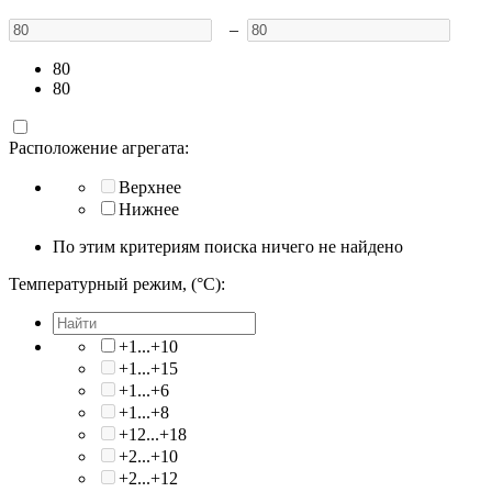
–
80
80
Расположение агрегата:
Верхнее
Нижнее
По этим критериям поиска ничего не найдено
Температурный режим, (°C):
+1...+10
+1...+15
+1...+6
+1...+8
+12...+18
+2...+10
+2...+12