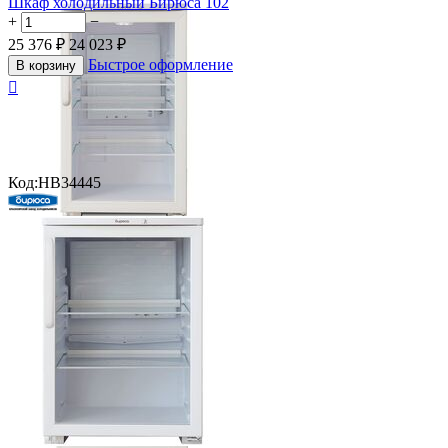
Шкаф холодильный Бирюса 102
+
−
25 376
₽
24 023
₽
Быстрое оформление
В корзину

Код:
HB34445