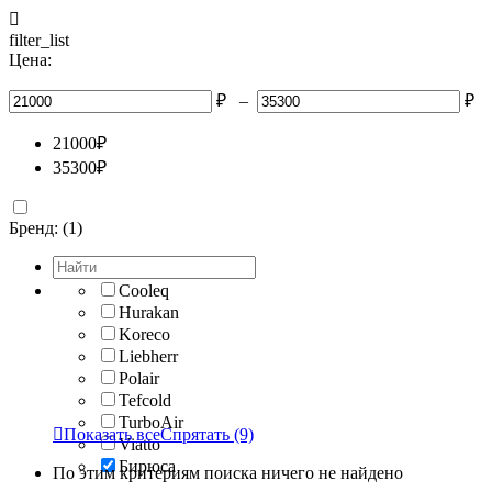

filter_list
Цена:
₽
–
₽
21000
₽
35300
₽
Бренд: (1)
Cooleq
Hurakan
Koreco
Liebherr
Polair
Tefcold
TurboAir

Показать все
Спрятать
(9)
Viatto
Бирюса
По этим критериям поиска ничего не найдено