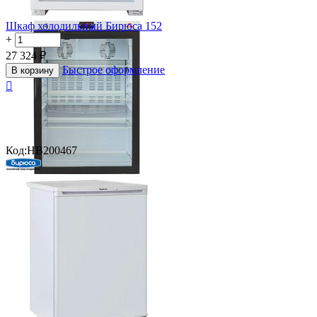
Шкаф холодильный Бирюса 152
+
−
27 324
₽
Быстрое оформление
В корзину

Код:
HB200467