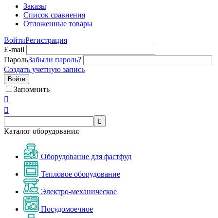
Заказы
Список сравнения
Отложенные товары
Войти
Регистрация
E-mail
Пароль
Забыли пароль?
Создать учетную запись
Войти
Запомнить



Каталог оборудования
Оборудование для фастфуд
Тепловое оборудование
Электро-механическое
Посудомоечное