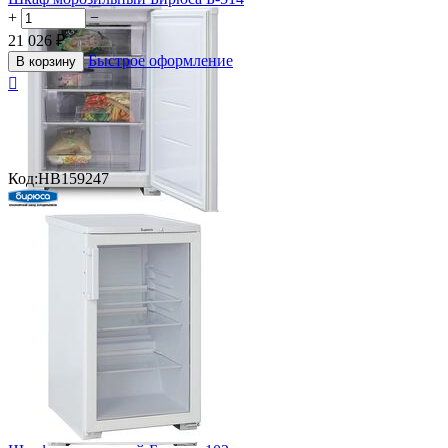
+
−
21 026
₽
Быстрое оформление
В корзину

Код:
HB159247