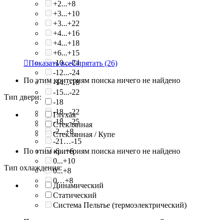
+2...+8
+3...+10
+3...+22
+4...+16
+4...+18
+6...+15
-10...-24

Показать все
Спрятать
(26)
-12...-24
По этим критериям поиска ничего не найдено
-14...-18
-15...-22
Тип двери:
-18
-18...-22
Глухая
-18...-25
Стеклянная
-2...+8
Стеклянная / Купе
-21…-15
По этим критериям поиска ничего не найдено
-6...+6
0...+10
Тип охлаждения:
0...+8
0…+8
Динамический
Статический
Система Пельтье (термоэлектрический)