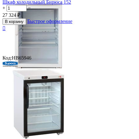
Шкаф холодильный Бирюса 152
+
−
27 324
₽
Быстрое оформление
В корзину

Код:
HB65946