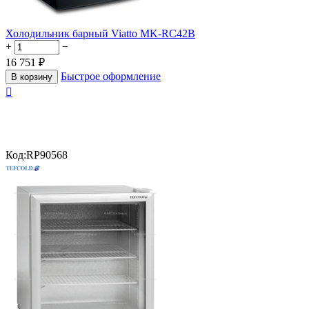
Холодильник барный Viatto MK-RC42B
+
−
16 751
₽
Быстрое оформление
В корзину

Код:
RP90568