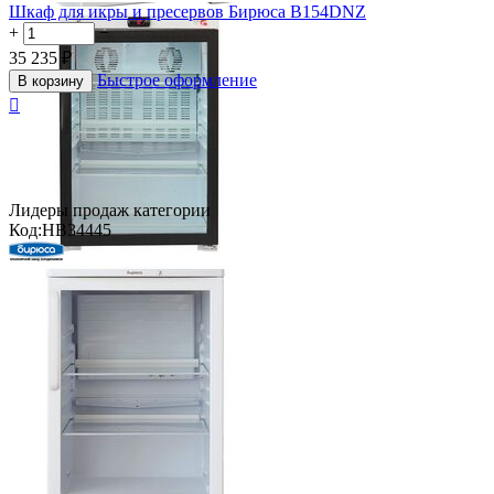
Шкаф для икры и пресервов Бирюса B154DNZ
+
−
35 235
₽
Быстрое оформление
В корзину

Лидеры продаж категории
Код:
HB34445