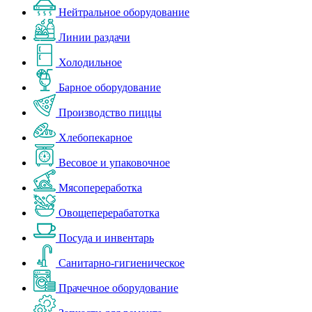
Нейтральное оборудование
Линии раздачи
Холодильное
Барное оборудование
Производство пиццы
Хлебопекарное
Весовое и упаковочное
Мясопереработка
Овощеперерабатотка
Посуда и инвентарь
Санитарно-гигиеническое
Прачечное оборудование