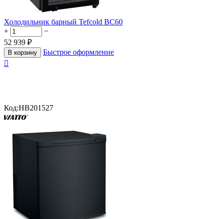
Холодильник барный Tefcold BC60
+
−
52 939
₽
Быстрое оформление
В корзину

Код:
HB201527