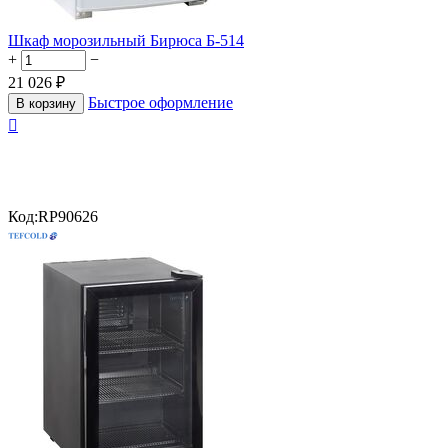
Шкаф морозильный Бирюса Б-514
+
−
21 026
₽
Быстрое оформление
В корзину

Код:
RP90626