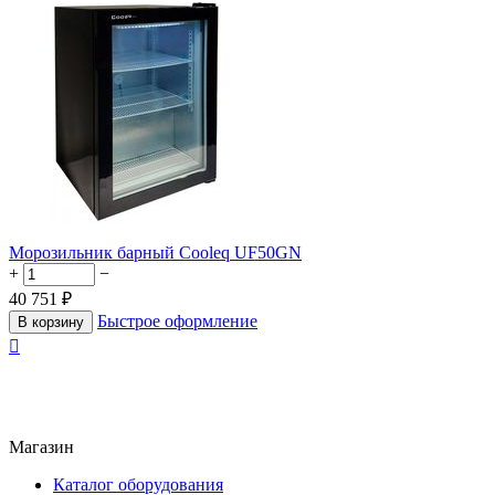
Морозильник барный Cooleq UF50GN
+
−
40 751
₽
Быстрое оформление
В корзину

Магазин
Каталог оборудования