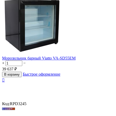
Морозильник барный Viatto VA-SD55EM
+
−
39 637
₽
Быстрое оформление
В корзину

Код:
RPD3245