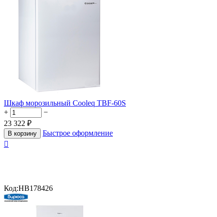
Шкаф морозильный Cooleq TBF-60S
+
−
23 322
₽
Быстрое оформление
В корзину

Код:
HB178426