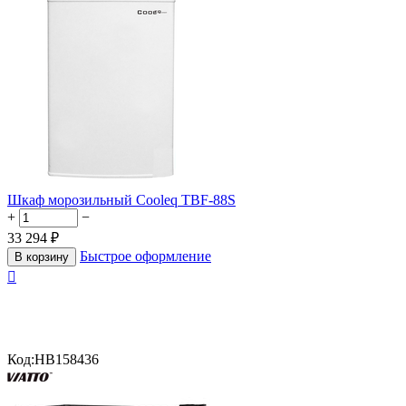
Шкаф морозильный Cooleq TBF-88S
+
−
33 294
₽
Быстрое оформление
В корзину

Код:
HB158436