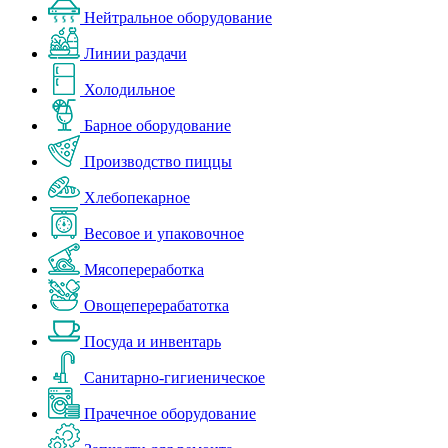
Нейтральное оборудование
Линии раздачи
Холодильное
Барное оборудование
Производство пиццы
Хлебопекарное
Весовое и упаковочное
Мясопереработка
Овощеперерабатотка
Посуда и инвентарь
Санитарно-гигиеническое
Прачечное оборудование