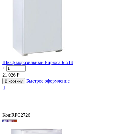
Шкаф морозильный Бирюса Б-514
+
−
21 026
₽
Быстрое оформление
В корзину

Код:
RPC2726