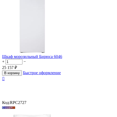
Шкаф морозильный Бирюса 6046
+
−
25 157
₽
Быстрое оформление
В корзину

Код:
RPC2727