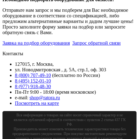
Отправьте нам запрос и мы подберем для Вас необходимое
оборудование в соответствии со спецификацией, либо
предложим альтернативные варианты и дадим лучшие цены!
Просто заполните форму заявки на подбор или запросите
обратную связь с Вами.
Заявка на подбор оборудования
Запрос обратной связи
Контакты
127015, г. Москва,
ул. Новодмитровская , д. 5А, стр.1, оф. 303
8 (800) 707-49-10
(бесплатно по России)
8 (495) 152-01-10
8 (977) 918-48-30
Пн-Пт 9:00 - 18:00 (время московское)
e-mail:
shop@ratora.ru
Посмотреть на карте
Вся информация о товарах на сайте носит справочный характер и не
является публичной офертой в соответствии с пунктом 2 статьи 437 ГК
РФ.
Производитель может изменять технические характеристики товара без
предварительного уведомления. При покупке настоятельно рекомендуем
уточнять у менеджеров наличие желаемых функций и характеристик.