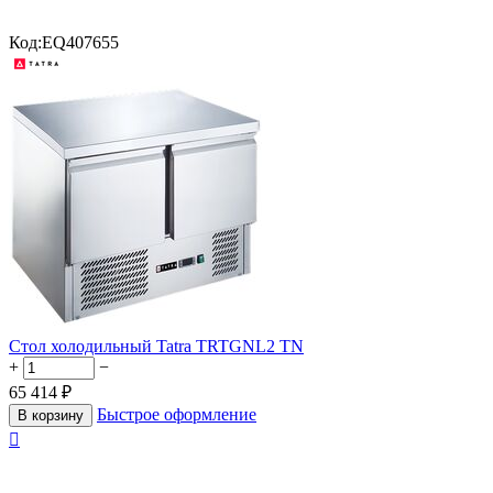
Код:
EQ407655
Стол холодильный Tatra TRTGNL2 TN
+
−
65 414
₽
Быстрое оформление
В корзину
