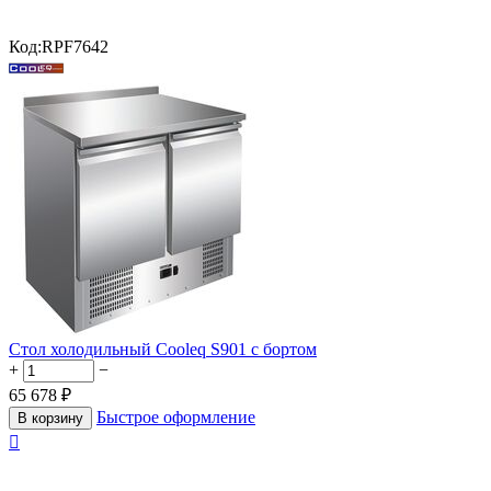
Код:
RPF7642
Стол холодильный Cooleq S901 с бортом
+
−
65 678
₽
Быстрое оформление
В корзину
