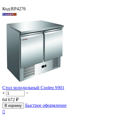
Код:
RP4276
Стол холодильный Cooleq S901
+
−
64 672
₽
Быстрое оформление
В корзину
