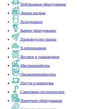
Нейтральное оборудование
Линии раздачи
Холодильное
Барное оборудование
Производство пиццы
Хлебопекарное
Весовое и упаковочное
Мясопереработка
Овощеперерабатотка
Посуда и инвентарь
Санитарно-гигиеническое
Прачечное оборудование