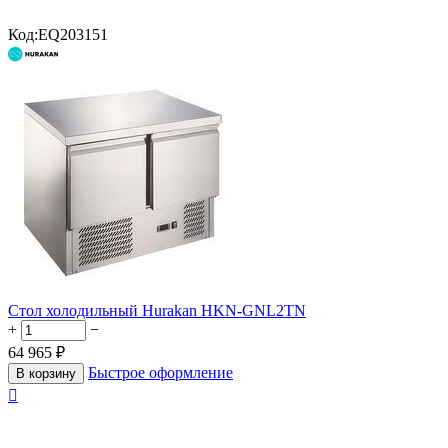
Код:
EQ203151
Стол холодильный Hurakan HKN-GNL2TN
+
−
64 965
₽
Быстрое оформление
В корзину
