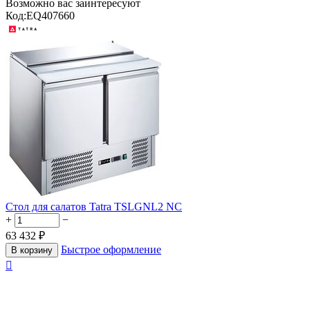
Возможно вас заинтересуют
Код:
EQ407660
Стол для салатов Tatra TSLGNL2 NC
+
−
63 432
₽
Быстрое оформление
В корзину
