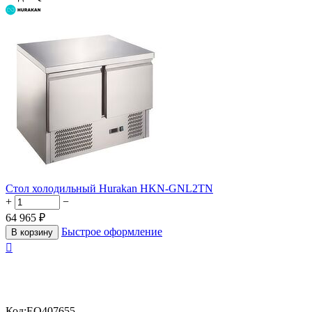
Стол холодильный Hurakan HKN-GNL2TN
+
−
64 965
₽
Быстрое оформление
В корзину

Код:
EQ407655