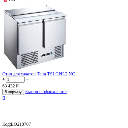
Стол для салатов Tatra TSLGNL2 NC
+
−
63 432
₽
Быстрое оформление
В корзину

Код:
EQ210707