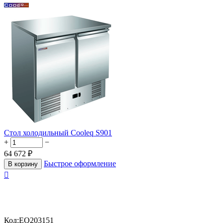
Стол холодильный Cooleq S901
+
−
64 672
₽
Быстрое оформление
В корзину

Код:
EQ203151