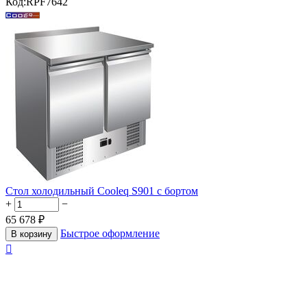
Код:
RPF7642
Стол холодильный Cooleq S901 с бортом
+
−
65 678
₽
Быстрое оформление
В корзину
