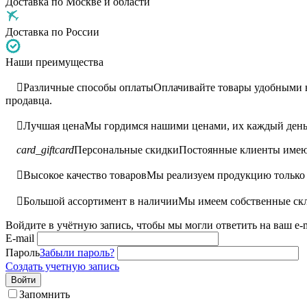
Доставка по Москве и области
Доставка по России
Наши преимущества

Различные способы оплаты
Оплачивайте товары удобными ва
продавца.

Лучшая цена
Мы гордимся нашими ценами, их каждый день 
card_giftcard
Персональные скидки
Постоянные клиенты имею

Высокое качество товаров
Мы реализуем продукцию только 

Большой ассортимент в наличии
Мы имеем собственные скл
Войдите в учётную запись, чтобы мы могли ответить на ваш e-m
E-mail
Пароль
Забыли пароль?
Создать учетную запись
Войти
Запомнить