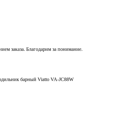
нием
заказа. Благодарим за понимание.
одильник барный Viatto VA-JC88W