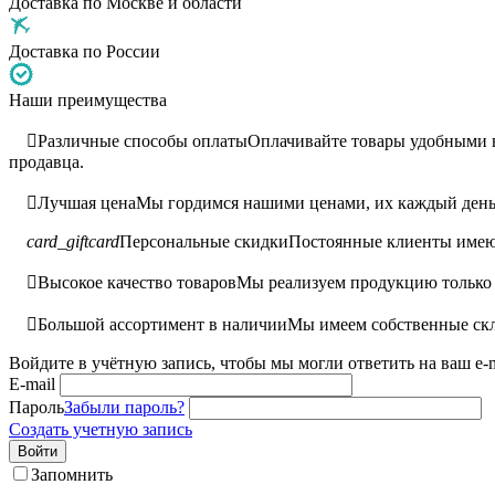
Доставка по Москве и области
Доставка по России
Наши преимущества

Различные способы оплаты
Оплачивайте товары удобными ва
продавца.

Лучшая цена
Мы гордимся нашими ценами, их каждый день 
card_giftcard
Персональные скидки
Постоянные клиенты имею

Высокое качество товаров
Мы реализуем продукцию только 

Большой ассортимент в наличии
Мы имеем собственные скл
Войдите в учётную запись, чтобы мы могли ответить на ваш e-m
E-mail
Пароль
Забыли пароль?
Создать учетную запись
Войти
Запомнить