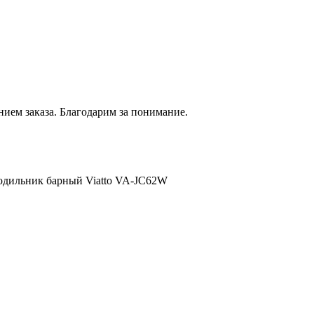
нием
заказа. Благодарим за понимание.
одильник барный Viatto VA-JC62W